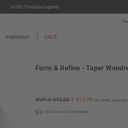
24.000 Produkte lagernd
Ku
Inspiration
SALE
Form & Refine - Taper Wandr
UVP € 515,00
€ 415,99
inkl. MwSt.,
versandko
Auf Lager,
noch 2 vorhanden