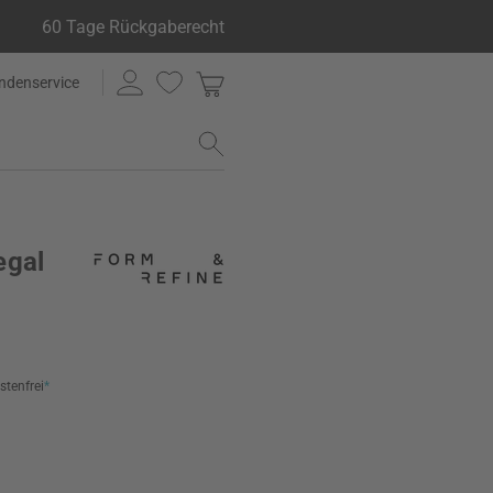
60 Tage Rückgaberecht
ndenservice
egal
stenfrei
*