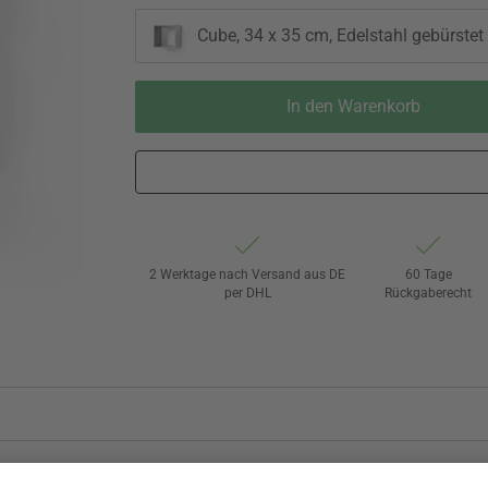
Cube, 34 x 35 cm, Edelstahl gebürstet
In den Warenkorb
2 Werktage nach Versand aus DE
60 Tage
per DHL
Rückgaberecht