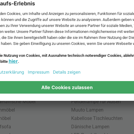
 MwSt. und zzgl.
Versandkosten
.
bte Möbel
Beliebte Leuchten
inavische Möbel
Pendellampe für Außen
enmöbel
Muuto Lampen
möbel
Kabellose Tischleuchten
fsofa
Dänische Lampen