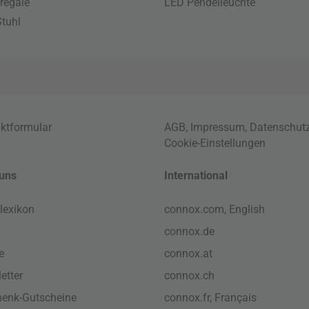
regale
LED Pendelleuchte
tuhl
ktformular
AGB
,
Impressum
,
Datenschut
Cookie-Einstellungen
uns
International
lexikon
connox.com, English
connox.de
e
connox.at
etter
connox.ch
enk-Gutscheine
connox.fr, Français