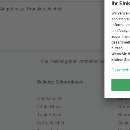
Angaben zur Produktsicherheit
*
Alle Preisangaben verstehen sich inklusive
Beliebte Dekorationen
Belie
Obstschalen
Skand
Iittala Gläser
Gart
Tabletttisch
Büro
Kaffeebecher
Schla