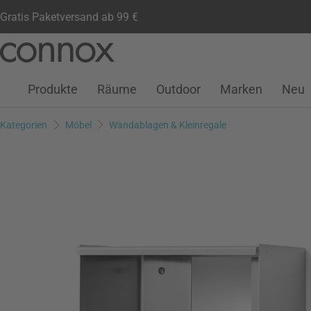
Gratis Paketversand ab 99 €
Kundenkonto
Wunschliste
Warenkorb
Direkt
Direkt
zum
zum
Seiteninhalt
Suchfeld
Produkte
Räume
Outdoor
Marken
Neu
springen
springen
Kategorien
Möbel
Wandablagen & Kleinregale