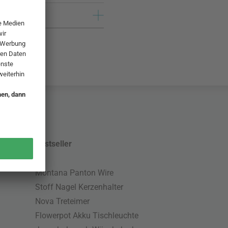
Bestseller
Montana Panton Wire
Stoff Nagel Kerzenhalter
Nova Treteimer
Flowerpot Akku Tischleuchte