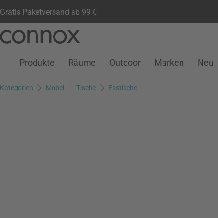
Gratis Paketversand ab 99 €
Kundenkonto
Wunschliste
Warenkorb
Direkt
Direkt
zum
zum
Seiteninhalt
Suchfeld
Produkte
Räume
Outdoor
Marken
Neu
springen
springen
Kategorien
Möbel
Tische
Esstische