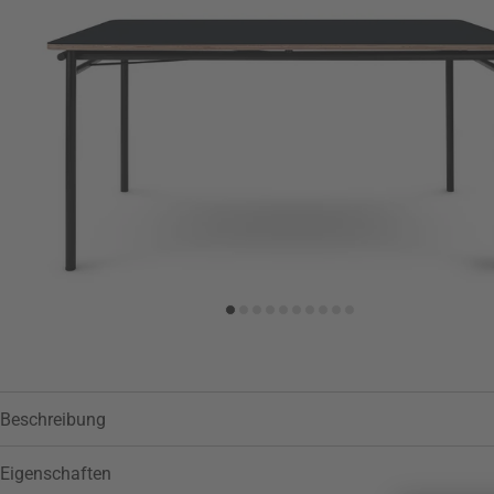
Zur Wunschliste hinzufügen
Beschreibung
Eigenschaften