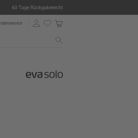
60 Tage Rückgaberecht
ndenservice