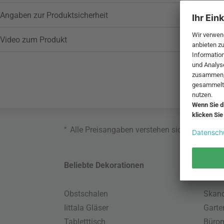
Angaben zur Produktsicherheit
Video zum Produkt
*
Alle Preisangaben verstehen sich inklusive
Beliebte Dekorationen
Belie
Obstschalen
Skand
Iittala Gläser
Gart
Tabletttisch
Büro