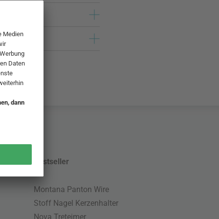
Bestseller
Montana Panton Wire
Stoff Nagel Kerzenhalter
Nova Treteimer