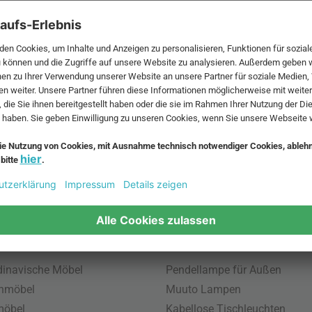
 MwSt. und zzgl.
Versandkosten
.
bte Möbel
Beliebte Leuchten
inavische Möbel
Pendellampe für Außen
enmöbel
Muuto Lampen
möbel
Kabellose Tischleuchten