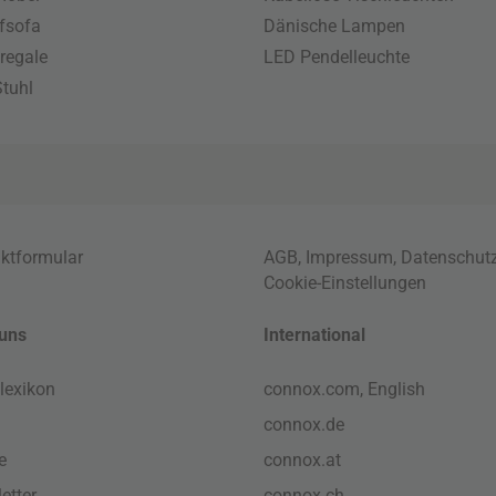
fsofa
Dänische Lampen
regale
LED Pendelleuchte
tuhl
ktformular
AGB
,
Impressum
,
Datenschut
Cookie-Einstellungen
uns
International
lexikon
connox.com, English
connox.de
e
connox.at
etter
connox.ch