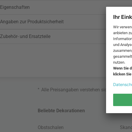
Eigenschaften
Angaben zur Produktsicherheit
Zubehör- und Ersatzteile
*
Alle Preisangaben verstehen sich inklusive
Beliebte Dekorationen
Belie
Obstschalen
Skand