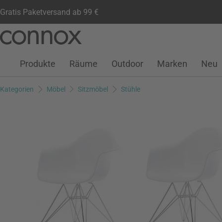
Gratis Paketversand ab 99 €
Kundenkonto
Wunschliste
Warenkorb
Direkt
Direkt
zum
zum
Seiteninhalt
Suchfeld
Produkte
Räume
Outdoor
Marken
Neu
springen
springen
Kategorien
Möbel
Sitzmöbel
Stühle