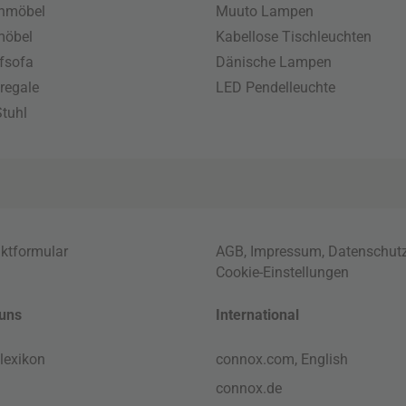
enmöbel
Muuto Lampen
möbel
Kabellose Tischleuchten
fsofa
Dänische Lampen
regale
LED Pendelleuchte
tuhl
ktformular
AGB
,
Impressum
,
Datenschut
Cookie-Einstellungen
uns
International
lexikon
connox.com, English
connox.de