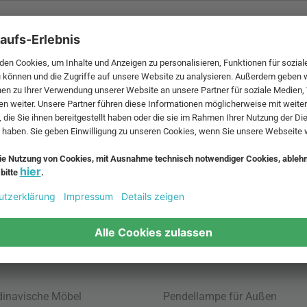
 MwSt. und zzgl.
Versandkosten
.
bte Möbel
Beliebte Leuchten
inavische Möbel
Pendellampe für Außen