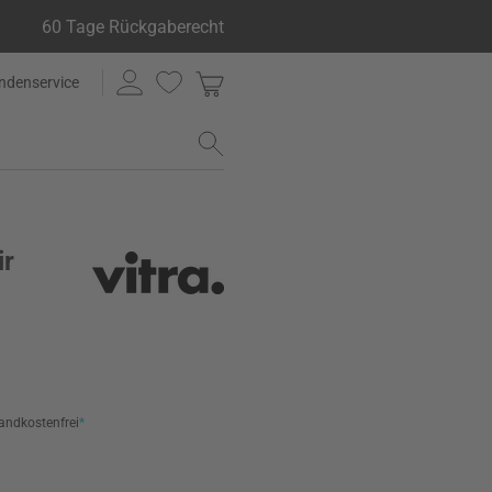
60 Tage Rückgaberecht
ndenservice
ir
andkostenfrei
*