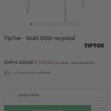
TipToe - Stuhl SSDr recycled
UVP € 229,00
€ 206,00
inkl. MwSt.,
versandkostenfrei
*
Auf Lager,
noch 2 vorhanden
cream white
In den Warenkorb