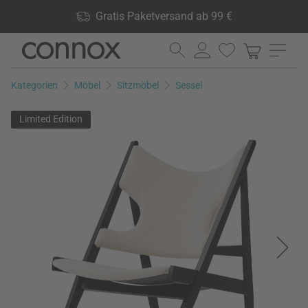
Shop Vorteile: Gratis Paketversand ab 99 €, 24.000 Produkte
Gratis Paketversand ab 99 €
lagernd, 60 Tage Rückgaberecht
Direkt
Direkt
zum
zum
Seiteninhalt
Suchfeld
Kategorien
Möbel
Sitzmöbel
Sessel
springen
springen
Limited Edition