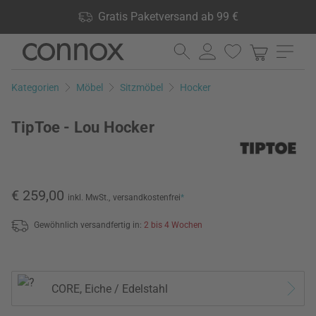
Shop Vorteile: Gratis Paketversand ab 99 €, 24.000 Produkte
Gratis Paketversand ab 99 €
lagernd, 60 Tage Rückgaberecht
Direkt
Direkt
zum
zum
Seiteninhalt
Suchfeld
Kategorien
Möbel
Sitzmöbel
Hocker
springen
springen
TipToe - Lou Hocker
€ 259,00
inkl. MwSt.,
versandkostenfrei
*
Gewöhnlich versandfertig in:
2 bis 4 Wochen
CORE, Eiche / Edelstahl