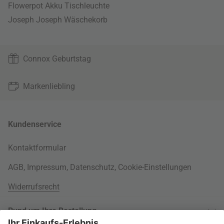
Flowerpot Akku Tischleuchte
Joseph Joseph Wäschekorb
Connox Geburtstag
Markenliebling
Kundenservice
Kontaktformular
AGB
,
Impressum
,
Datenschutz
,
Cookie-Einstellungen
Widerrufsrecht
Rund um Ihre Bestellung