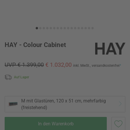
HAY - Colour Cabinet
UVP € 1.399,00
€ 1.032,00
inkl. MwSt.,
versandkostenfrei
*
Auf Lager
M mit Glastüren, 120 x 51 cm, mehrfarbig
(freistehend)
In den Warenkorb