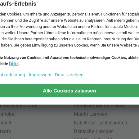
 MwSt. und zzgl.
Versandkosten
.
bte Möbel
Beliebte Leuchten
inavische Möbel
Pendellampe für Außen
enmöbel
Muuto Lampen
möbel
Kabellose Tischleuchten
fsofa
Dänische Lampen