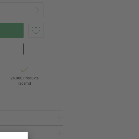
24.000 Produkte
t
lagernd