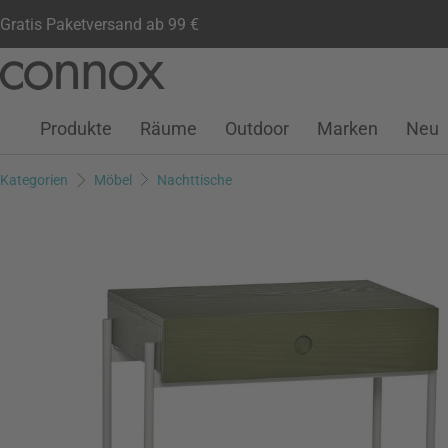
Gratis Paketversand ab 99 €
Kundenkonto
Wunschliste
Warenkorb
Direkt
Direkt
zum
zum
Seiteninhalt
Suchfeld
Produkte
Räume
Outdoor
Marken
Neu
springen
springen
Kategorien
Möbel
Nachttische