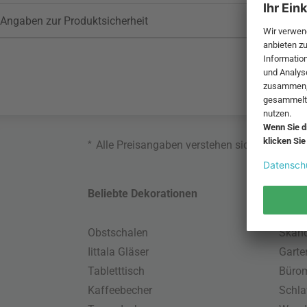
Angaben zur Produktsicherheit
*
Alle Preisangaben verstehen sich inklusive
Beliebte Dekorationen
Belie
Obstschalen
Skand
Iittala Gläser
Gart
Tabletttisch
Büro
Kaffeebecher
Schla