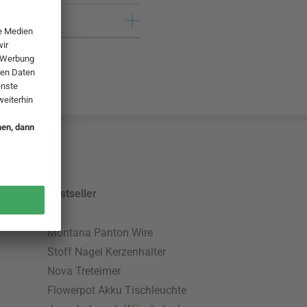
Bestseller
Montana Panton Wire
Stoff Nagel Kerzenhalter
Nova Treteimer
Flowerpot Akku Tischleuchte