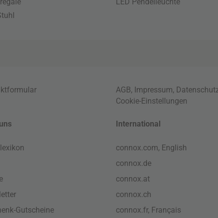
regale
LED Pendelleuchte
tuhl
ktformular
AGB
,
Impressum
,
Datenschut
Cookie-Einstellungen
uns
International
lexikon
connox.com, English
connox.de
e
connox.at
etter
connox.ch
enk-Gutscheine
connox.fr, Français