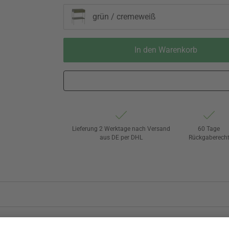
grün / cremeweiß
In den Warenkorb
Lieferung 2 Werktage nach Versand
60 Tage
aus DE per DHL
Rückgaberech