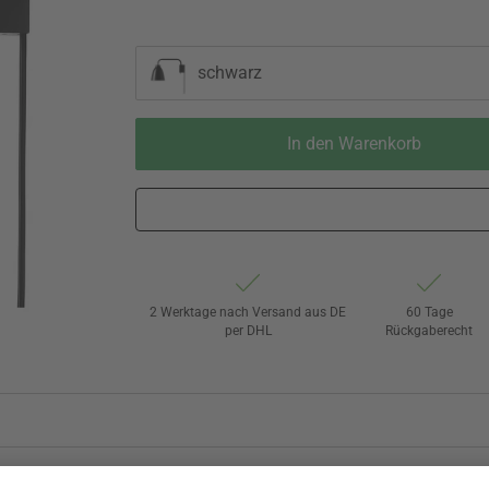
schwarz
In den Warenkorb
2 Werktage nach Versand aus DE
60 Tage
per DHL
Rückgaberecht