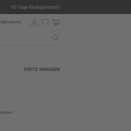
60 Tage Rückgaberecht
ndenservice
stenfrei
*