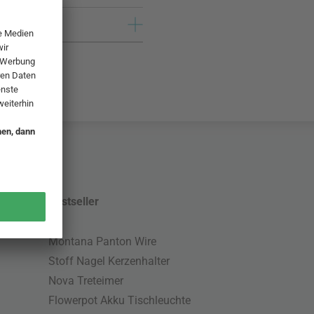
Bestseller
Montana Panton Wire
Stoff Nagel Kerzenhalter
Nova Treteimer
Flowerpot Akku Tischleuchte