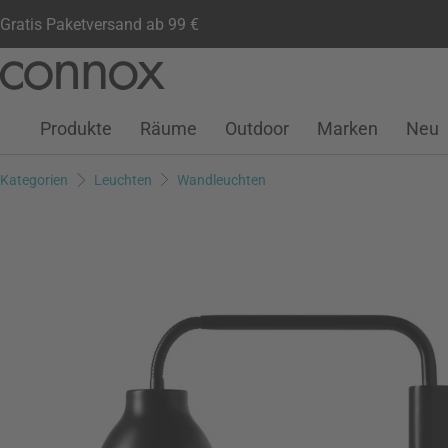
Gratis Paketversand ab 99 €
Kundenkonto
Wunschliste
Warenkorb
Direkt
Direkt
zum
zum
Seiteninhalt
Suchfeld
Produkte
Räume
Outdoor
Marken
Neu
springen
springen
Kategorien
Leuchten
Wandleuchten