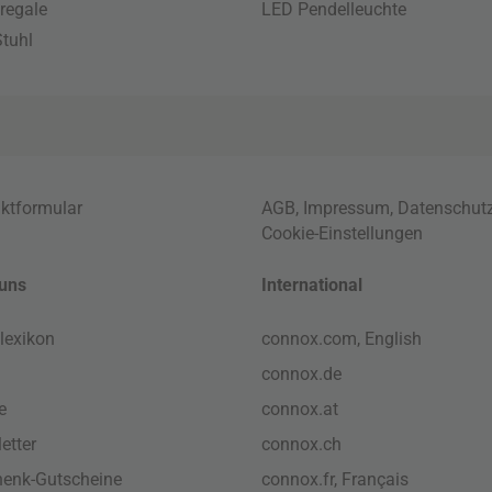
regale
LED Pendelleuchte
tuhl
ktformular
AGB
,
Impressum
,
Datenschut
Cookie-Einstellungen
uns
International
lexikon
connox.com, English
connox.de
e
connox.at
etter
connox.ch
enk-Gutscheine
connox.fr, Français