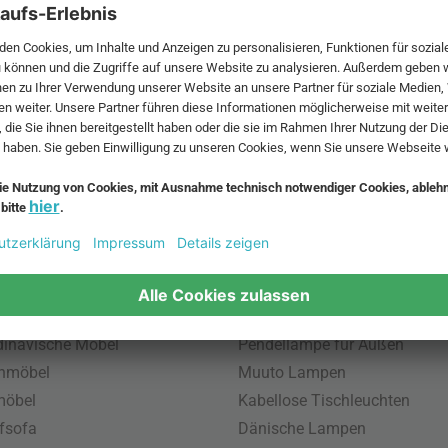
 MwSt. und zzgl.
Versandkosten
.
bte Möbel
Beliebte Leuchten
inavische Möbel
Pendellampe für Außen
enmöbel
Muuto Lampen
möbel
Kabellose Tischleuchten
fsofa
Dänische Lampen