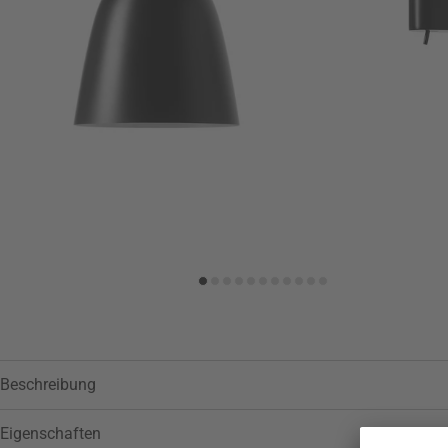
Zur Wunschliste hinzufügen
Beschreibung
Eigenschaften