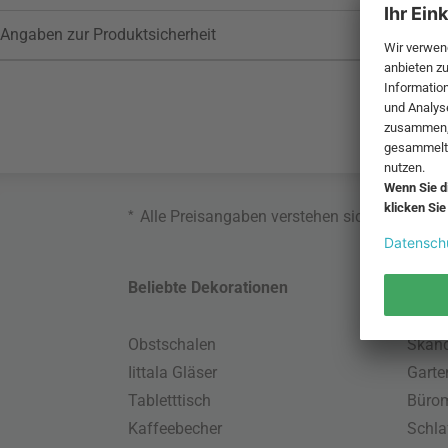
Angaben zur Produktsicherheit
*
Alle Preisangaben verstehen sich inklusive
Beliebte Dekorationen
Belie
Obstschalen
Skand
Iittala Gläser
Gart
Tabletttisch
Büro
Kaffeebecher
Schla