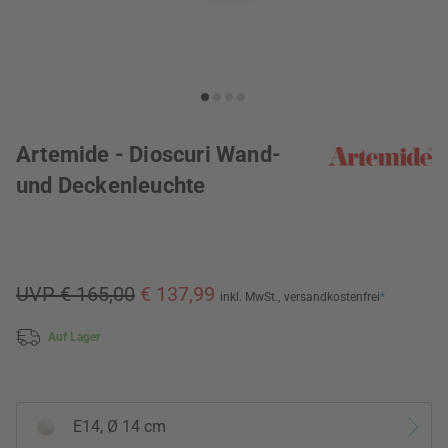
Artemide - Dioscuri Wand-
und Deckenleuchte
UVP € 165,00
€ 137,99
inkl. MwSt.,
versandkostenfrei
*
Auf Lager
E14, Ø 14 cm