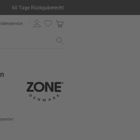
60 Tage Rückgaberecht
ndenservice
on
stenfrei
*