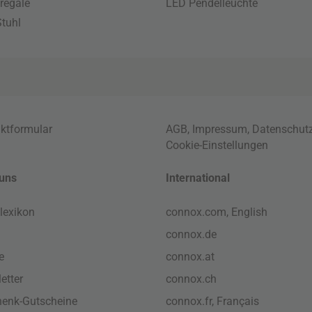
regale
LED Pendelleuchte
tuhl
ktformular
AGB
,
Impressum
,
Datenschut
Cookie-Einstellungen
uns
International
lexikon
connox.com, English
connox.de
e
connox.at
etter
connox.ch
enk-Gutscheine
connox.fr, Français