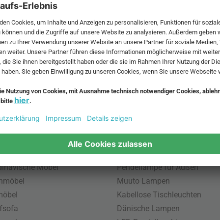
 MwSt. und zzgl.
Versandkosten
.
bte Möbel
Beliebte Leuchten
inavische Möbel
Pendellampe für Außen
enmöbel
Muuto Lampen
möbel
Kabellose Tischleuchten
fsofa
Dänische Lampen