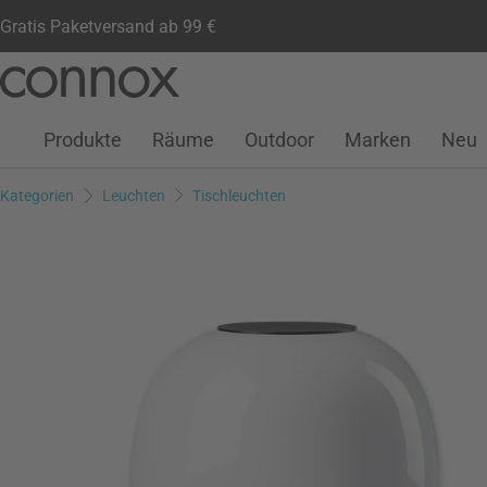
Gratis Paketversand ab 99 €
Kundenkonto
Wunschliste
Warenkorb
Direkt
Direkt
zum
zum
Seiteninhalt
Suchfeld
Produkte
Räume
Outdoor
Marken
Neu
springen
springen
Kategorien
Leuchten
Tischleuchten