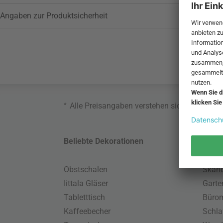
Angaben zur Produktsicherheit
*
Alle Preisangaben verstehen sich inklusive
Beliebte Dekorationen
Belie
Obstschalen
Skand
Iittala Gläser
Gart
Tabletttisch
Büro
Kaffeebecher
Schla