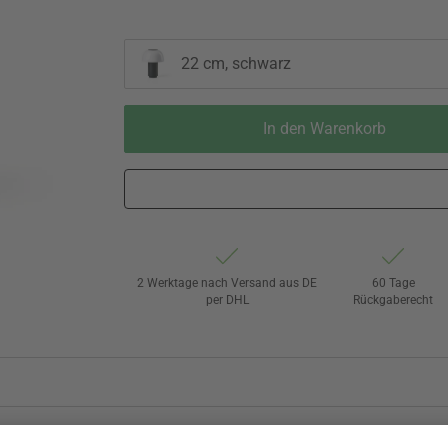
22 cm, schwarz
In den Warenkorb
2 Werktage nach Versand aus DE
60 Tage
per DHL
Rückgaberecht