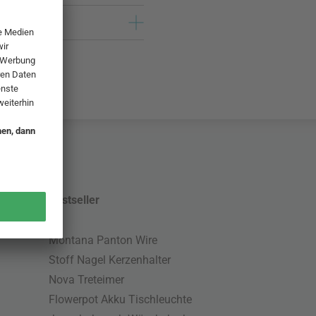
Bestseller
Montana Panton Wire
Stoff Nagel Kerzenhalter
Nova Treteimer
Flowerpot Akku Tischleuchte