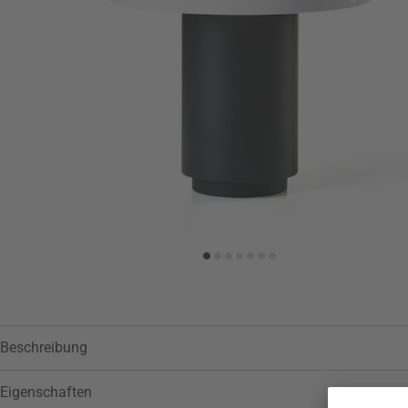
Zur Wunschliste hinzufügen
Beschreibung
Eigenschaften