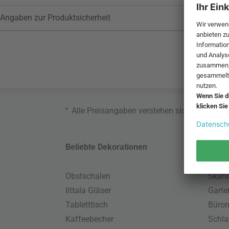
Angaben zur Produktsicherheit
*
Alle Preisangaben verstehen sich inklusive
Beliebte Dekorationen
Belie
Obstschalen
Skand
Iittala Gläser
Gart
Tabletttisch
Büro
Kaffeebecher
Schla