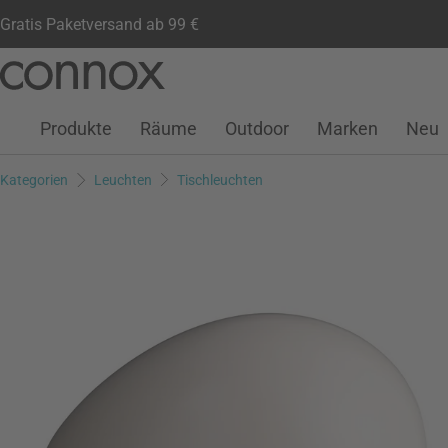
Gratis Paketversand ab 99 €
Kundenkonto
Wunschliste
Warenkorb
Direkt
Direkt
zum
zum
Seiteninhalt
Suchfeld
Produkte
Räume
Outdoor
Marken
Neu
springen
springen
Kategorien
Leuchten
Tischleuchten