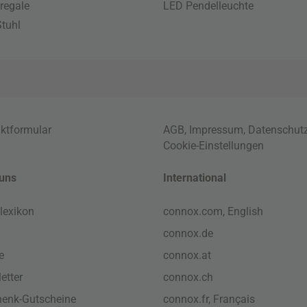
regale
LED Pendelleuchte
tuhl
ktformular
AGB
,
Impressum
,
Datenschut
Cookie-Einstellungen
uns
International
lexikon
connox.com, English
connox.de
e
connox.at
etter
connox.ch
enk-Gutscheine
connox.fr, Français