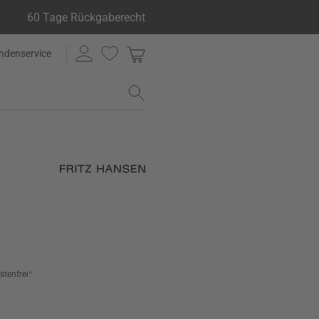
60 Tage Rückgaberecht
ndenservice
stenfrei
*