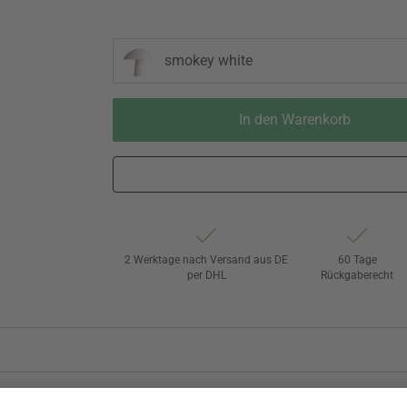
smokey white
In den Warenkorb
2 Werktage nach Versand aus DE
60 Tage
per DHL
Rückgaberecht