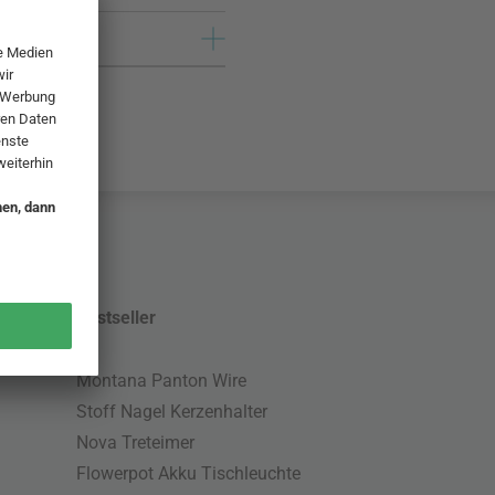
Bestseller
Montana Panton Wire
Stoff Nagel Kerzenhalter
Nova Treteimer
Flowerpot Akku Tischleuchte