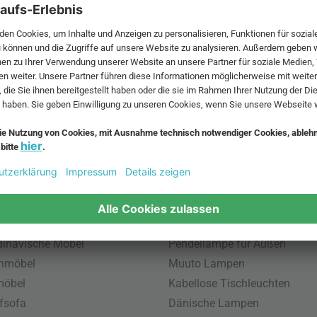
 MwSt. und zzgl.
Versandkosten
.
bte Möbel
Beliebte Leuchten
inavische Möbel
Pendellampe für Außen
enmöbel
Muuto Lampen
möbel
Kabellose Tischleuchten
fsofa
Dänische Lampen