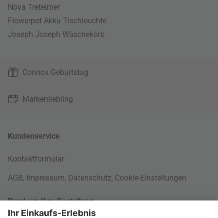
Nova Treteimer
Flowerpot Akku Tischleuchte
Joseph Joseph Wäschekorb
Connox Geburtstag
Markenliebling
Kundenservice
Kontaktformular
AGB
,
Impressum
,
Datenschutz
,
Cookie-Einstellungen
Rund um Ihre Bestellung