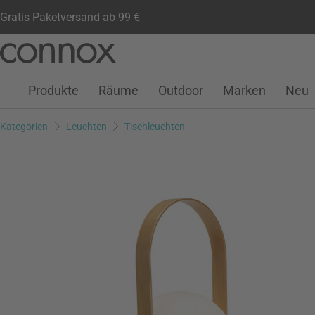
Gratis Paketversand ab 99 €
Kundenkonto
Wunschliste
Warenkorb
Direkt
Direkt
zum
zum
Seiteninhalt
Suchfeld
Produkte
Räume
Outdoor
Marken
Neu
springen
springen
Kategorien
Leuchten
Tischleuchten