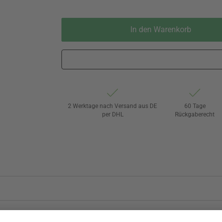
In den Warenkorb
2 Werktage nach Versand aus DE
60 Tage
per DHL
Rückgaberecht