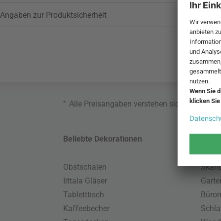
Angaben zur Produktsicherheit
*
Alle Preisangaben verstehen sich inklusive
Beliebte Dekorationen
Belie
Obstschalen
Skand
Iittala Gläser
Gart
Tabletttisch
Büro
Kaffeebecher
Schla