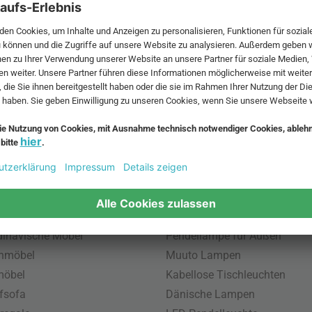
 MwSt. und zzgl.
Versandkosten
.
bte Möbel
Beliebte Leuchten
inavische Möbel
Pendellampe für Außen
enmöbel
Muuto Lampen
möbel
Kabellose Tischleuchten
fsofa
Dänische Lampen