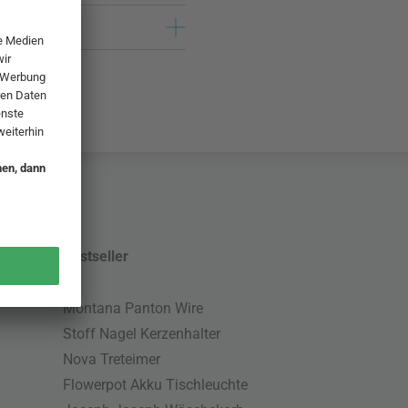
Bestseller
Montana Panton Wire
Stoff Nagel Kerzenhalter
Nova Treteimer
Flowerpot Akku Tischleuchte