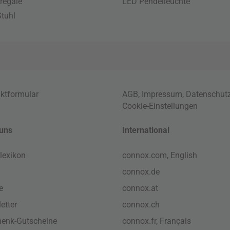
regale
LED Pendelleuchte
tuhl
ktformular
AGB
,
Impressum
,
Datenschut
Cookie-Einstellungen
uns
International
lexikon
connox.com, English
connox.de
e
connox.at
etter
connox.ch
enk-Gutscheine
connox.fr, Français