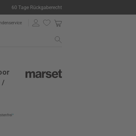
60 Tage Rückgaberecht
ndenservice
oor
 /
stenfrei
*