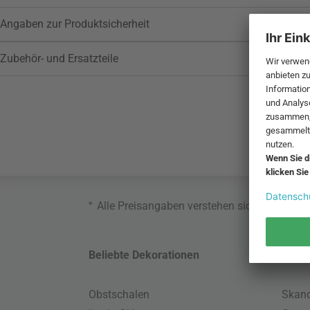
Angaben zur Produktsicherheit
Zubehör- und Ersatzteile
*
Alle Preisangaben verstehen sich inklusive
Beliebte Dekorationen
Belie
Obstschalen
Skand