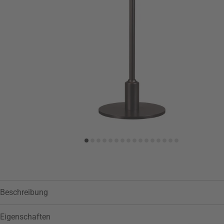
Zur Wunschliste hinzufügen
Beschreibung
Eigenschaften