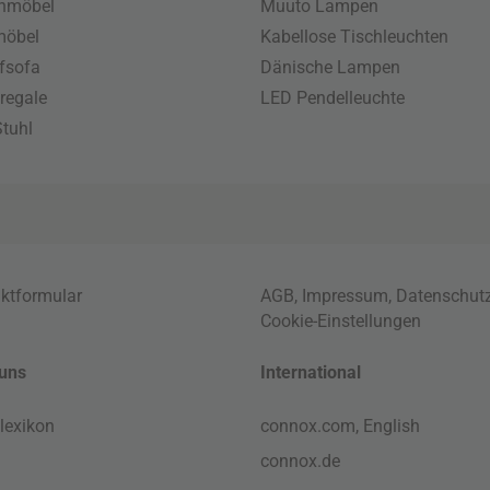
enmöbel
Muuto Lampen
möbel
Kabellose Tischleuchten
fsofa
Dänische Lampen
regale
LED Pendelleuchte
tuhl
ktformular
AGB
,
Impressum
,
Datenschut
Cookie-Einstellungen
uns
International
lexikon
connox.com, English
connox.de