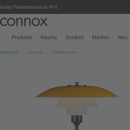
Gratis Paketversand ab 99 €
Kundenkonto
Wunschliste
Warenkorb
Direkt
Direkt
zum
zum
Seiteninhalt
Suchfeld
Produkte
Räume
Outdoor
Marken
Neu
springen
springen
Kategorien
Leuchten
Tischleuchten