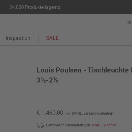
24.000 Produkte lagernd
Ku
Inspiration
SALE
Louis Poulsen - Tischleuchte
3½-2½
€ 1.460,00
inkl. MwSt.,
versandkostenfrei
*
Gewöhnlich versandfertig in:
4 bis 6 Wochen