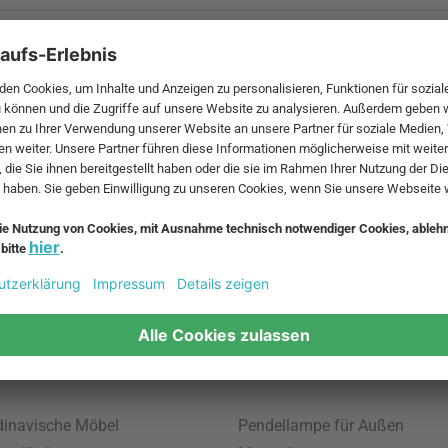
 MwSt. und zzgl.
Versandkosten
.
bte Möbel
Beliebte Leuchten
inavische Möbel
Pendellampe für Außen