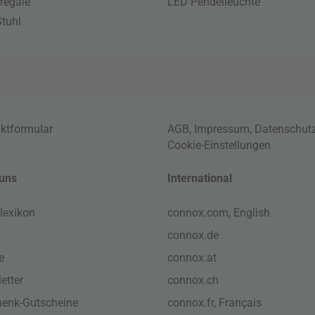
regale
LED Pendelleuchte
tuhl
ktformular
AGB
,
Impressum
,
Datenschut
Cookie-Einstellungen
uns
International
lexikon
connox.com, English
connox.de
e
connox.at
etter
connox.ch
enk-Gutscheine
connox.fr, Français