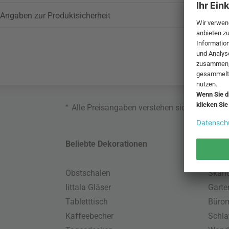
Angaben zur Produktsicherheit
*
Alle Preisangaben verstehen sich inklusive
Beliebte Dekorationen
Belie
Obstschalen
Skand
Iittala Gläser
Gart
Tabletttisch
Büro
Kaffeebecher
Schla