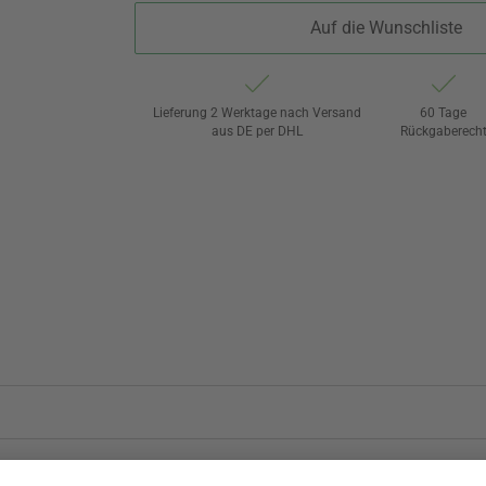
Auf die Wunschliste
Lieferung 2 Werktage nach Versand
60 Tage
aus DE per DHL
Rückgaberech