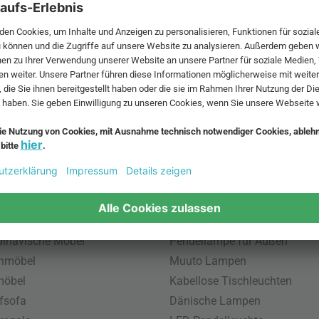
 MwSt. und zzgl.
Versandkosten
.
bte Möbel
Beliebte Leuchten
inavische Möbel
Pendellampe für Außen
enmöbel
Muuto Lampen
möbel
Kabellose Tischleuchten
fsofa
Dänische Lampen