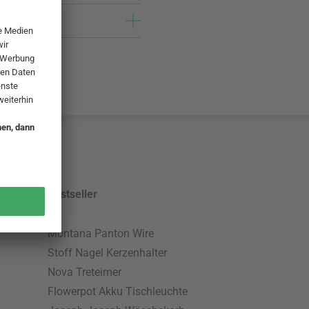
Bestseller
Montana Panton Wire
Stoff Nagel Kerzenhalter
Nova Treteimer
Flowerpot Akku Tischleuchte