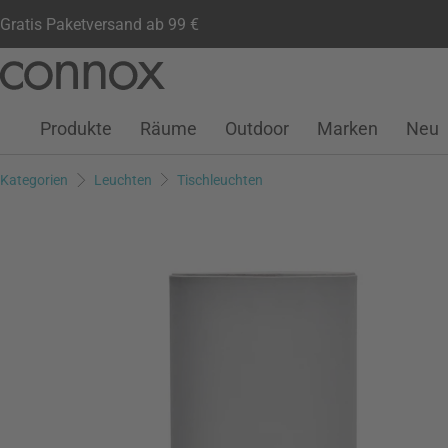
Gratis Paketversand ab 99 €
Kundenkonto
Wunschliste
Warenkorb
Direkt
Direkt
zum
zum
Seiteninhalt
Suchfeld
Produkte
Räume
Outdoor
Marken
Neu
springen
springen
Kategorien
Leuchten
Tischleuchten