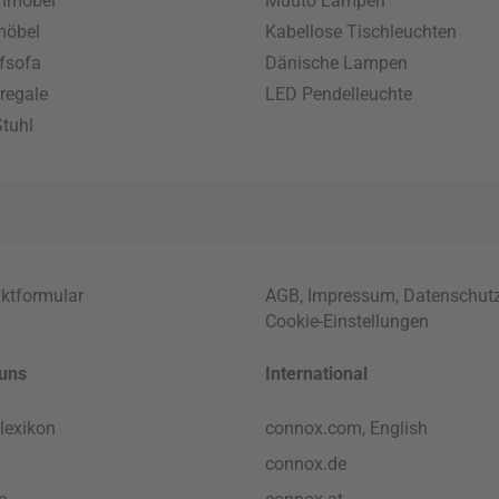
enmöbel
Muuto Lampen
möbel
Kabellose Tischleuchten
fsofa
Dänische Lampen
regale
LED Pendelleuchte
tuhl
ktformular
AGB
,
Impressum
,
Datenschut
Cookie-Einstellungen
uns
International
lexikon
connox.com, English
connox.de