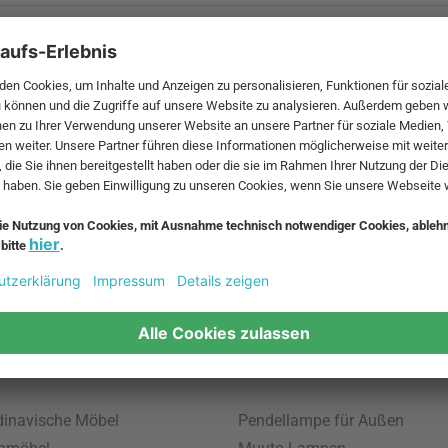
 MwSt. und zzgl.
Versandkosten
.
bte Möbel
Beliebte Leuchten
inavische Möbel
Pendellampe für Außen