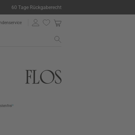
60 Tage Rückgaberecht
ndenservice
stenfrei
*