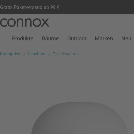
Gratis Paketversand ab 99 €
Kundenkonto
Wunschliste
Warenkorb
Direkt
Direkt
zum
zum
Seiteninhalt
Suchfeld
Produkte
Räume
Outdoor
Marken
Neu
springen
springen
Kategorien
Leuchten
Tischleuchten