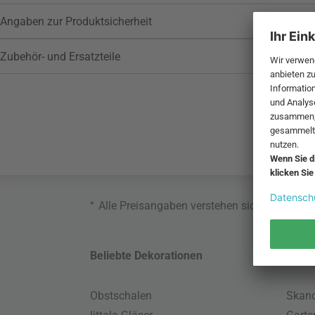
Angaben zur Produktsicherheit
Zubehör- und Ersatzteile
*
Alle Preisangaben verstehen sich inklusive
Beliebte Dekorationen
Belie
Obstschalen
Skand