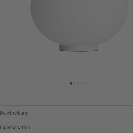
Zur Wunschliste hinzufügen
Beschreibung
Eigenschaften