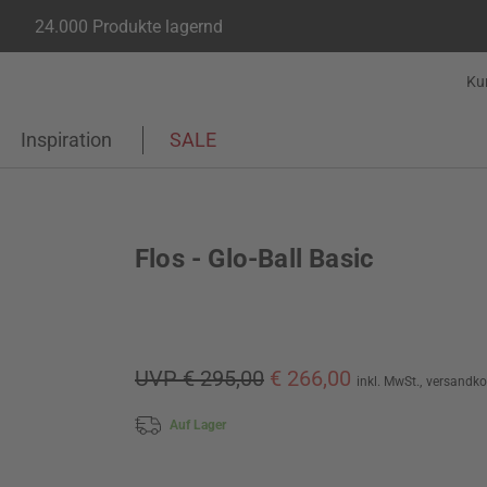
24.000 Produkte lagernd
Ku
Inspiration
SALE
Flos - Glo-Ball Basic
UVP € 295,00
€ 266,00
inkl. MwSt.,
versandko
Auf Lager