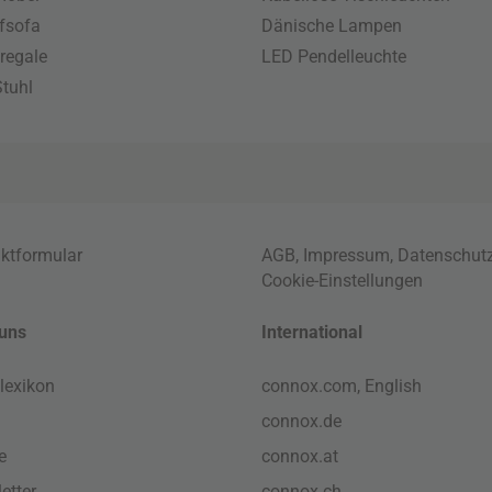
fsofa
Dänische Lampen
regale
LED Pendelleuchte
tuhl
ktformular
AGB
,
Impressum
,
Datenschut
Cookie-Einstellungen
uns
International
lexikon
connox.com, English
connox.de
e
connox.at
etter
connox.ch