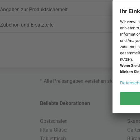
Angaben zur Produktsicherheit
Zubehör- und Ersatzteile
*
Alle Preisangaben verstehen sich inklusive
Beliebte Dekorationen
Belie
Obstschalen
Skand
Iittala Gläser
Gart
Tabletttisch
Büro