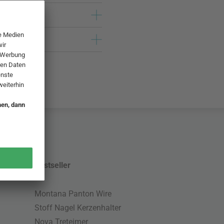
Bestseller
Montana Panton Wire
Stoff Nagel Kerzenhalter
Nova Treteimer