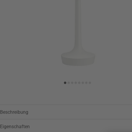
Zur Wunschliste hinzufügen
Beschreibung
Eigenschaften