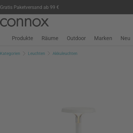
Gratis Paketversand ab 99 €
Kundenkonto
Wunschliste
Warenkorb
Direkt
Direkt
zum
zum
Seiteninhalt
Suchfeld
Produkte
Räume
Outdoor
Marken
Neu
springen
springen
Kategorien
Leuchten
Akkuleuchten