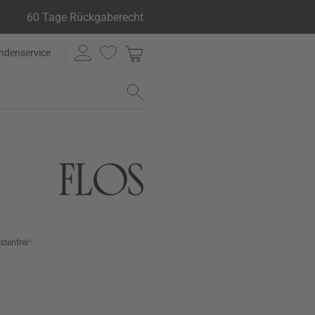
60 Tage Rückgaberecht
ndenservice
stenfrei
*