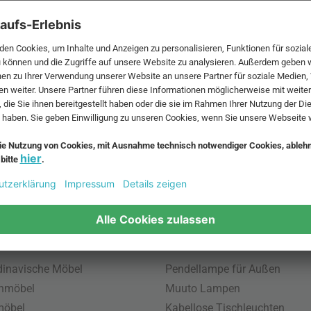
 MwSt. und zzgl.
Versandkosten
.
bte Möbel
Beliebte Leuchten
inavische Möbel
Pendellampe für Außen
enmöbel
Muuto Lampen
möbel
Kabellose Tischleuchten