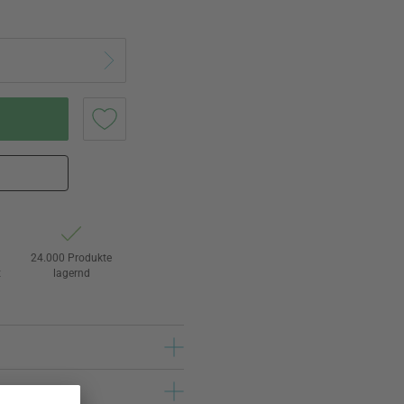
24.000 Produkte
t
lagernd