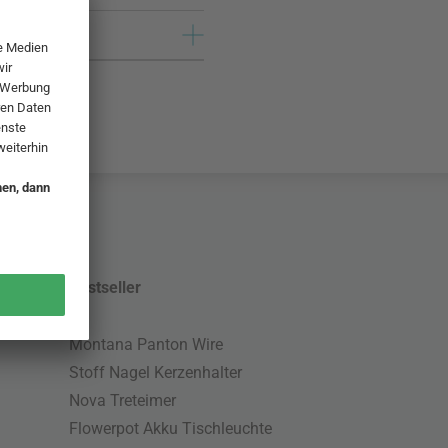
Bestseller
Montana Panton Wire
Stoff Nagel Kerzenhalter
Nova Treteimer
Flowerpot Akku Tischleuchte