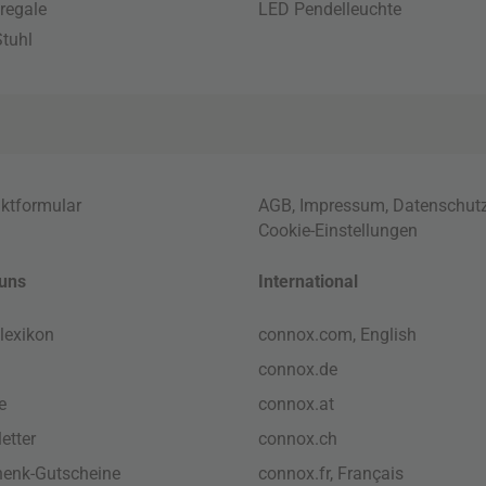
regale
LED Pendelleuchte
tuhl
ktformular
AGB
,
Impressum
,
Datenschut
Cookie-Einstellungen
uns
International
lexikon
connox.com, English
connox.de
e
connox.at
etter
connox.ch
enk-Gutscheine
connox.fr, Français