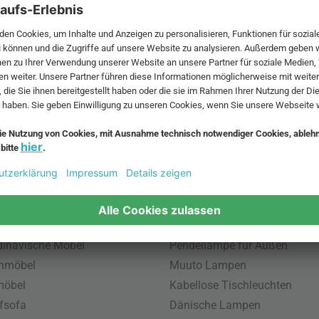
 MwSt. und zzgl.
Versandkosten
.
bte Möbel
Beliebte Leuchten
inavische Möbel
Pendellampe für Außen
enmöbel
Muuto Lampen
möbel
Kabellose Tischleuchten
fsofa
Dänische Lampen