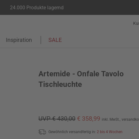
24.000 Produkte lagernd
Ku
Inspiration
SALE
Artemide - Onfale Tavolo
Tischleuchte
UVP € 430,00
€ 358,99
inkl. MwSt.,
versandko
Gewöhnlich versandfertig in:
2 bis 4 Wochen