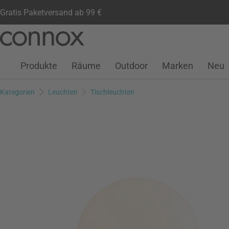
Gratis Paketversand ab 99 €
Kundenkonto
Wunschliste
Warenkorb
Direkt
Direkt
zum
zum
Seiteninhalt
Suchfeld
Produkte
Räume
Outdoor
Marken
Neu
springen
springen
Kategorien
Leuchten
Tischleuchten