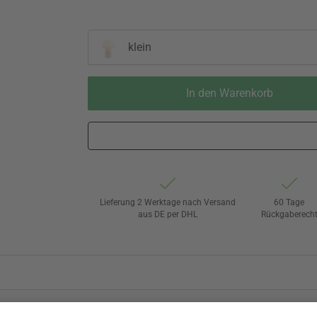
klein
In den Warenkorb
Lieferung 2 Werktage nach Versand
60 Tage
aus DE per DHL
Rückgaberech