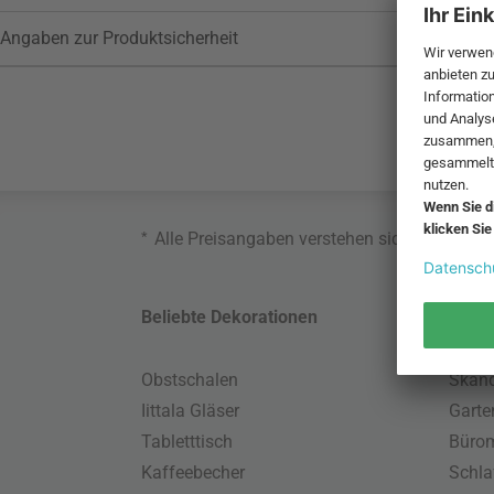
Angaben zur Produktsicherheit
*
Alle Preisangaben verstehen sich inklusive
Beliebte Dekorationen
Belie
Obstschalen
Skand
Iittala Gläser
Gart
Tabletttisch
Büro
Kaffeebecher
Schla