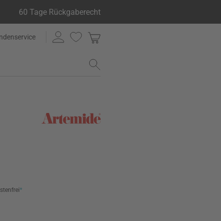
60 Tage Rückgaberecht
ndenservice
stenfrei
*