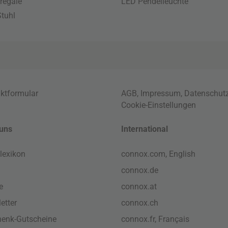
regale
LED Pendelleuchte
tuhl
ktformular
AGB
,
Impressum
,
Datenschut
Cookie-Einstellungen
uns
International
lexikon
connox.com, English
connox.de
e
connox.at
etter
connox.ch
enk-Gutscheine
connox.fr, Français