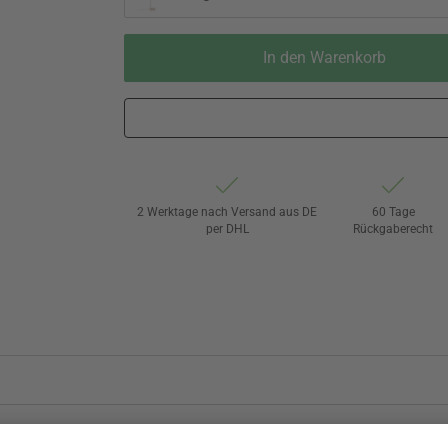
In den Warenkorb
2 Werktage nach Versand aus DE
60 Tage
per DHL
Rückgaberecht