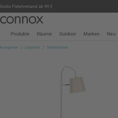
Gratis Paketversand ab 99 €
Kundenkonto
Wunschliste
Warenkorb
Direkt
Direkt
zum
zum
Seiteninhalt
Suchfeld
Produkte
Räume
Outdoor
Marken
Neu
springen
springen
Kategorien
Leuchten
Stehleuchten