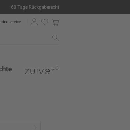
60 Tage Rückgaberecht
ndenservice
chte