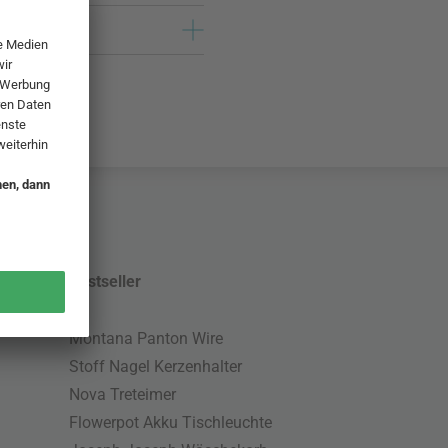
Bestseller
Montana Panton Wire
Stoff Nagel Kerzenhalter
Nova Treteimer
Flowerpot Akku Tischleuchte