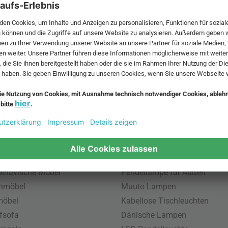
 MwSt. und zzgl.
Versandkosten
.
bte Möbel
Beliebte Leuchten
inavische Möbel
Pendellampe für Außen
enmöbel
Muuto Lampen
möbel
Kabellose Tischleuchten
fsofa
Dänische Lampen