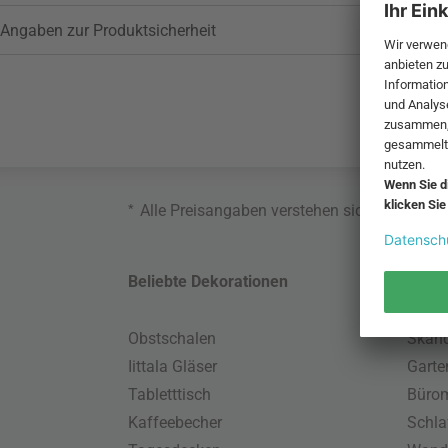
Angaben zur Produktsicherheit
*
Alle Preisangaben verstehen sich inklusive
Beliebte Dekorationen
Belie
Obstschalen
Skand
Iittala Gläser
Gart
Tabletttisch
Büro
Kaffeebecher
Schla