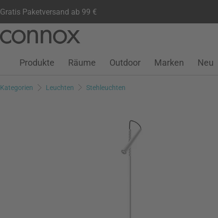
Gratis Paketversand ab 99 €
Kundenkonto
Wunschliste
Warenkorb
Direkt
Direkt
zum
zum
Seiteninhalt
Suchfeld
Produkte
Räume
Outdoor
Marken
Neu
springen
springen
Kategorien
Leuchten
Stehleuchten