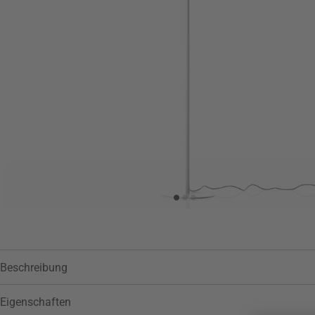
Zur Wunschliste hinzufügen
Beschreibung
Eigenschaften