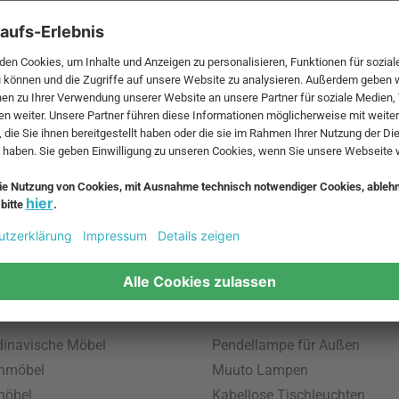
 MwSt. und zzgl.
Versandkosten
.
bte Möbel
Beliebte Leuchten
inavische Möbel
Pendellampe für Außen
enmöbel
Muuto Lampen
möbel
Kabellose Tischleuchten