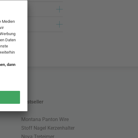
Bestseller
Montana Panton Wire
Stoff Nagel Kerzenhalter
Nova Treteimer