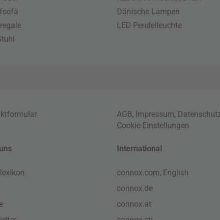
fsofa
Dänische Lampen
regale
LED Pendelleuchte
tuhl
ktformular
AGB
,
Impressum
,
Datenschut
Cookie-Einstellungen
uns
International
lexikon
connox.com, English
connox.de
e
connox.at
etter
connox.ch