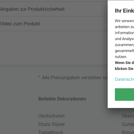
Angaben zur Produktsicherheit
Video zum Produkt
*
Alle Preisangaben verstehen sich inklusive
Beliebte Dekorationen
Belie
Obstschalen
Skand
Iittala Gläser
Gart
Tabletttisch
Büro