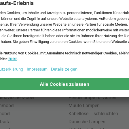
 MwSt. und zzgl.
Versandkosten
.
bte Möbel
Beliebte Leuchten
inavische Möbel
Pendellampe für Außen
enmöbel
Muuto Lampen
möbel
Kabellose Tischleuchten
fsofa
Dänische Lampen