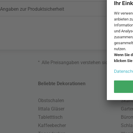
Angaben zur Produktsicherheit
*
Alle Preisangaben verstehen sich inklusive
Beliebte Dekorationen
Belie
Obstschalen
Skand
Iittala Gläser
Gart
Tabletttisch
Büro
Kaffeebecher
Schla