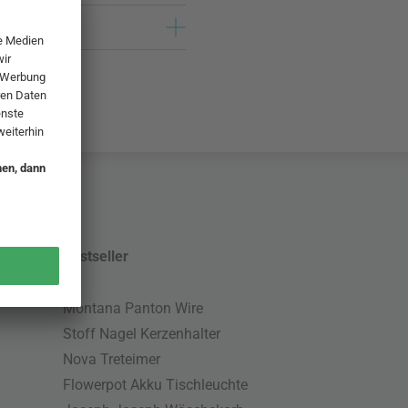
Bestseller
Montana Panton Wire
Stoff Nagel Kerzenhalter
Nova Treteimer
Flowerpot Akku Tischleuchte