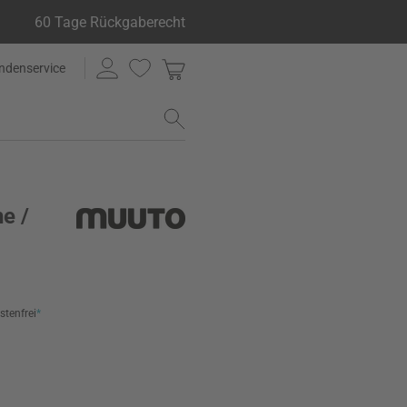
60 Tage Rückgaberecht
ndenservice
he /
stenfrei
*