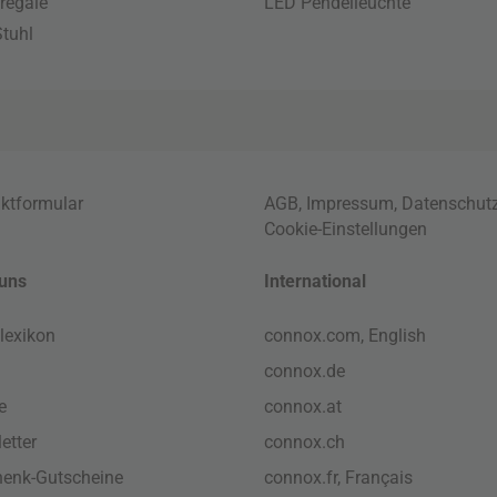
regale
LED Pendelleuchte
tuhl
ktformular
AGB
,
Impressum
,
Datenschut
Cookie-Einstellungen
uns
International
lexikon
connox.com, English
connox.de
e
connox.at
etter
connox.ch
enk-Gutscheine
connox.fr, Français