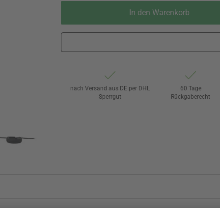
In den Warenkorb
nach Versand aus DE per DHL
60 Tage
Sperrgut
Rückgaberecht