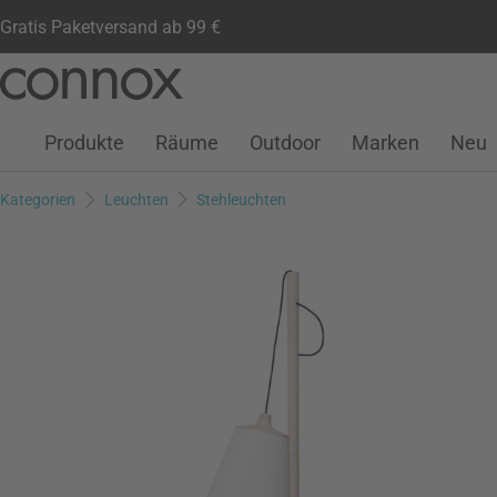
Gratis Paketversand ab 99 €
Kundenkonto
Wunschliste
Warenkorb
Direkt
Direkt
zum
zum
Seiteninhalt
Suchfeld
Produkte
Räume
Outdoor
Marken
Neu
springen
springen
Kategorien
Leuchten
Stehleuchten