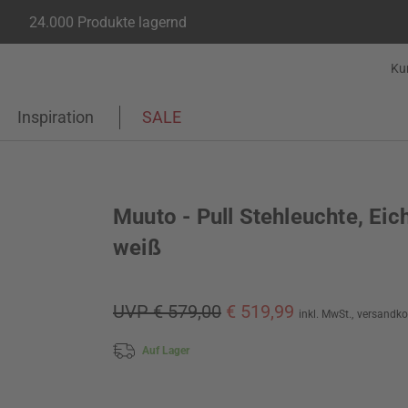
24.000 Produkte lagernd
Ku
Inspiration
SALE
Muuto - Pull Stehleuchte, Eic
weiß
UVP € 579,00
€ 519,99
inkl. MwSt.,
versandko
Auf Lager