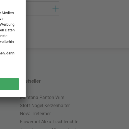
Bestseller
Montana Panton Wire
Stoff Nagel Kerzenhalter
Nova Treteimer
Flowerpot Akku Tischleuchte