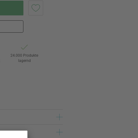
24.000 Produkte
t
lagernd