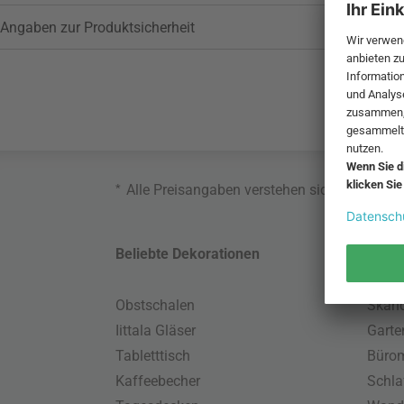
Angaben zur Produktsicherheit
*
Alle Preisangaben verstehen sich inklusive
Beliebte Dekorationen
Belie
Obstschalen
Skand
Iittala Gläser
Gart
Tabletttisch
Büro
Kaffeebecher
Schla