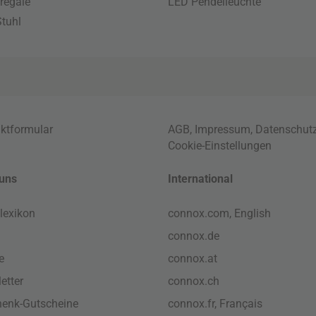
regale
LED Pendelleuchte
tuhl
ktformular
AGB
,
Impressum
,
Datenschut
Cookie-Einstellungen
uns
International
lexikon
connox.com, English
connox.de
e
connox.at
etter
connox.ch
enk-Gutscheine
connox.fr, Français