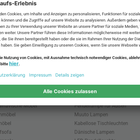
 MwSt. und zzgl.
Versandkosten
.
bte Möbel
Beliebte Leuchten
inavische Möbel
Pendellampe für Außen
enmöbel
Muuto Lampen
möbel
Kabellose Tischleuchten
fsofa
Dänische Lampen