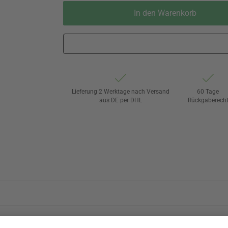
In den Warenkorb
Lieferung 2 Werktage nach Versand
60 Tage
aus DE per DHL
Rückgaberech