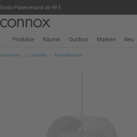
Gratis Paketversand ab 99 €
Kundenkonto
Wunschliste
Warenkorb
Direkt
Direkt
zum
zum
Seiteninhalt
Suchfeld
Produkte
Räume
Outdoor
Marken
Neu
springen
springen
Kategorien
Leuchten
Pendelleuchten