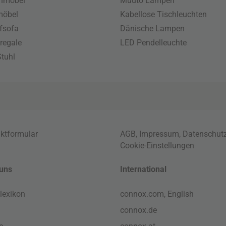
enmöbel
Muuto Lampen
möbel
Kabellose Tischleuchten
fsofa
Dänische Lampen
regale
LED Pendelleuchte
tuhl
ktformular
AGB
,
Impressum
,
Datenschut
Cookie-Einstellungen
uns
International
lexikon
connox.com, English
connox.de