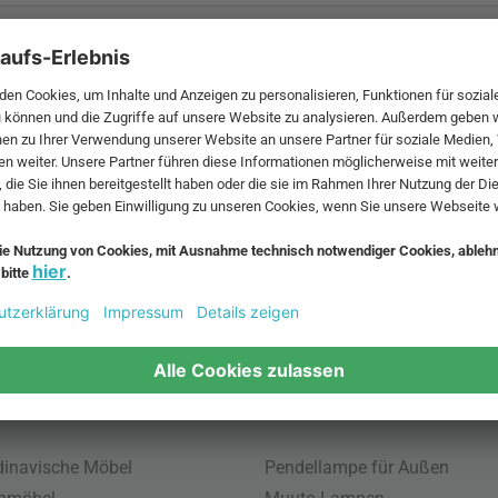
 MwSt. und zzgl.
Versandkosten
.
bte Möbel
Beliebte Leuchten
inavische Möbel
Pendellampe für Außen