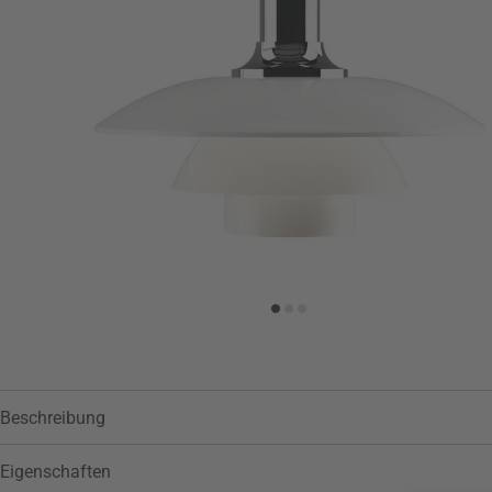
Zur Wunschliste hinzufügen
Beschreibung
Eigenschaften