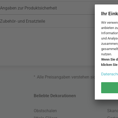
Angaben zur Produktsicherheit
Zubehör- und Ersatzteile
*
Alle Preisangaben verstehen sich inklusive
Beliebte Dekorationen
Belie
Obstschalen
Skand