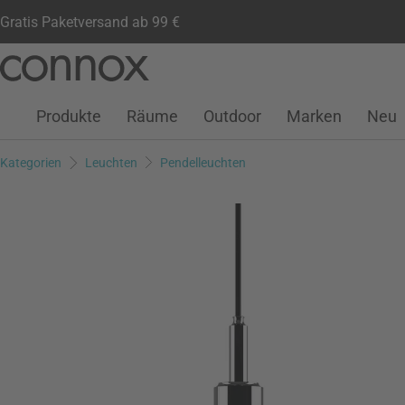
Gratis Paketversand ab 99 €
Kundenkonto
Wunschliste
Warenkorb
Direkt
Direkt
zum
zum
Seiteninhalt
Suchfeld
Produkte
Räume
Outdoor
Marken
Neu
springen
springen
Kategorien
Leuchten
Pendelleuchten