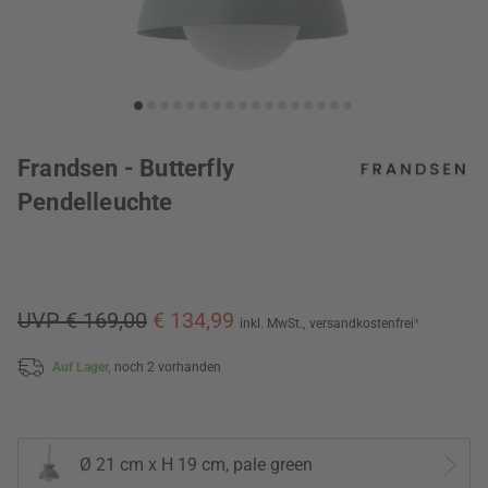
Frandsen - Butterfly
Pendelleuchte
UVP € 169,00
€ 134,99
inkl. MwSt.,
versandkostenfrei
*
Auf Lager,
noch 2 vorhanden
Ø 21 cm x H 19 cm, pale green