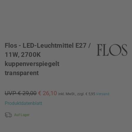
Flos - LED-Leuchtmittel E27 /
11W, 2700K
kuppenverspiegelt
transparent
UVP € 29,00
€ 26,10
inkl. MwSt.,
zzgl. € 5,95
Versand
Produktdatenblatt
Auf Lager