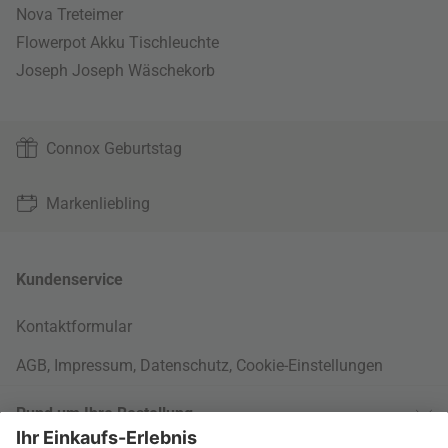
Nova Treteimer
Flowerpot Akku Tischleuchte
Joseph Joseph Wäschekorb
Connox Geburtstag
Markenliebling
Kundenservice
Kontaktformular
AGB
,
Impressum
,
Datenschutz
,
Cookie-Einstellungen
Rund um Ihre Bestellung