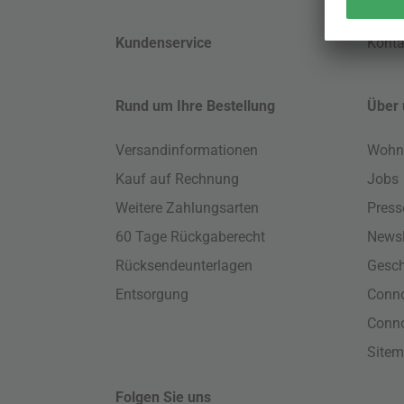
Kundenservice
Konta
Rund um Ihre Bestellung
Über 
Versandinformationen
Wohn
Kauf auf Rechnung
Jobs
Weitere Zahlungsarten
Press
60 Tage Rückgaberecht
Newsl
Rücksendeunterlagen
Gesch
Entsorgung
Conno
Conn
Site
Folgen Sie uns