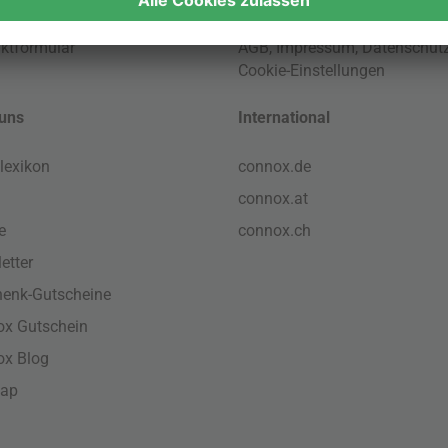
ktformular
AGB
,
Impressum
,
Datenschut
Cookie-Einstellungen
uns
International
lexikon
connox.de
connox.at
e
connox.ch
etter
enk-Gutscheine
x Gutschein
ox Blog
map