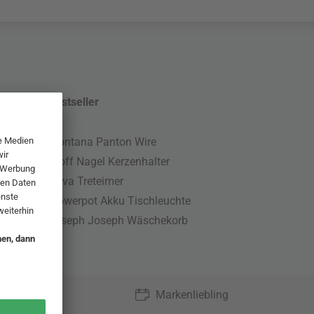
Bestseller
Montana Panton Wire
Stoff Nagel Kerzenhalter
Nova Treteimer
Flowerpot Akku Tischleuchte
Joseph Joseph Wäschekorb
Markenliebling