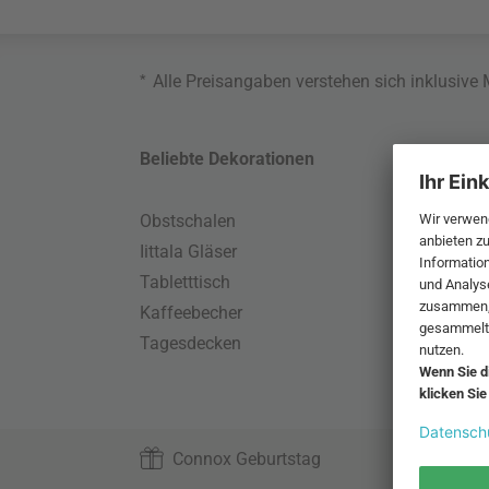
*
Alle Preisangaben verstehen sich inklusive
Beliebte Dekorationen
Belie
Obstschalen
Skand
Iittala Gläser
Gart
Tabletttisch
Büro
Kaffeebecher
Schla
Tagesdecken
Wand
HAY S
Connox Geburtstag