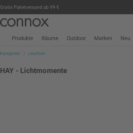
Gratis Paketversand ab 99 €
Kundenkonto
Wunschliste
Warenkorb
Direkt
Direkt
zum
zum
Seiteninhalt
Suchfeld
Produkte
Räume
Outdoor
Marken
Neu
springen
springen
Kategorien
Leuchten
HAY - Lichtmomente