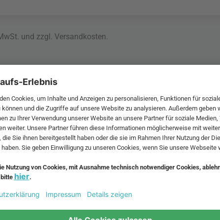
 MwSt. und zzgl.
Versandkosten
.
bte Möbel
Beliebte Leuchten
inavische Möbel
Pendellampe für Außen
enmöbel
Muuto Lampen
möbel
Kabellose Tischleuchten
fsofa
Dänische Lampen
regale
LED Pendelleuchte
tuhl