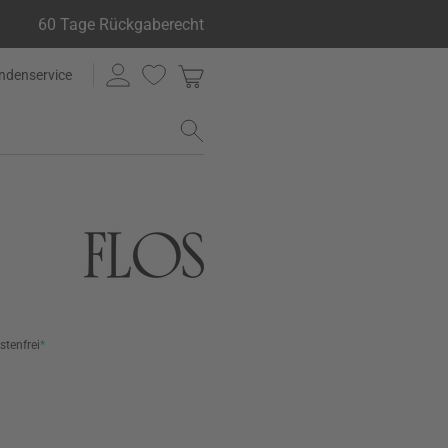
60 Tage Rückgaberecht
ndenservice
stenfrei
*