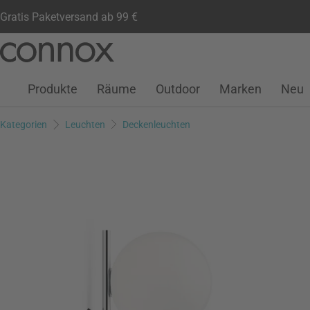
Gratis Paketversand ab 99 €
Kundenkonto
Wunschliste
Warenkorb
Direkt
Direkt
zum
zum
Seiteninhalt
Suchfeld
Produkte
Räume
Outdoor
Marken
Neu
springen
springen
Kategorien
Leuchten
Deckenleuchten