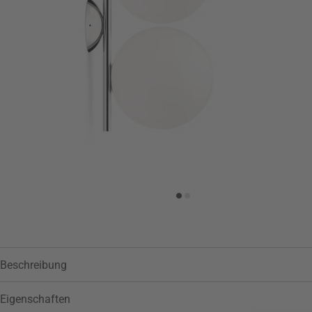
Zur Wunschliste hinzufügen
Beschreibung
Eigenschaften