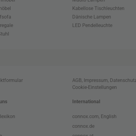
möbel
Kabellose Tischleuchten
fsofa
Dänische Lampen
regale
LED Pendelleuchte
tuhl
ktformular
AGB
,
Impressum
,
Datenschut
Cookie-Einstellungen
uns
International
lexikon
connox.com, English
connox.de
e
connox.at