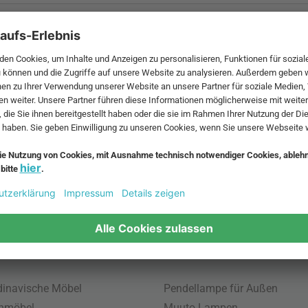
 MwSt. und zzgl.
Versandkosten
.
bte Möbel
Beliebte Leuchten
inavische Möbel
Pendellampe für Außen
enmöbel
Muuto Lampen