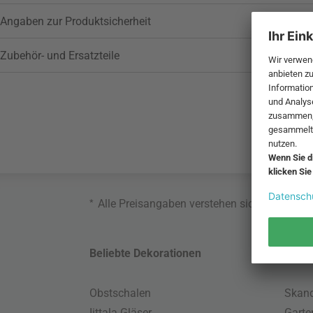
Angaben zur Produktsicherheit
Zubehör- und Ersatzteile
*
Alle Preisangaben verstehen sich inklusive
Beliebte Dekorationen
Belie
Obstschalen
Skand
Iittala Gläser
Gart