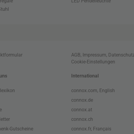
regale
LED Pendelleuchte
tuhl
ktformular
AGB
,
Impressum
,
Datenschut
Cookie-Einstellungen
uns
International
lexikon
connox.com, English
connox.de
e
connox.at
etter
connox.ch
enk-Gutscheine
connox.fr, Français