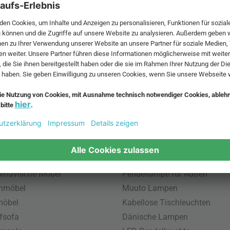
 MwSt. und zzgl.
Versandkosten
.
bte Möbel
Beliebte Leuchten
inavische Möbel
Pendellampe für Außen
enmöbel
Muuto Lampen
möbel
Kabellose Tischleuchten
fsofa
Dänische Lampen