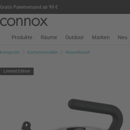
Gratis Paketversand ab 99 €
Kundenkonto
Wunschliste
Warenkorb
Direkt
Direkt
zum
zum
Seiteninhalt
Suchfeld
Produkte
Räume
Outdoor
Marken
Neu
springen
springen
Kategorien
Küchenutensilien
Wasserkessel
Limited Edition