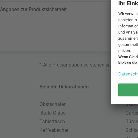
Angaben zur Produktsicherheit
*
Alle Preisangaben verstehen sich inklusive
Beliebte Dekorationen
Belie
Obstschalen
Skand
Iittala Gläser
Gart
Tabletttisch
Büro
Kaffeebecher
Schla