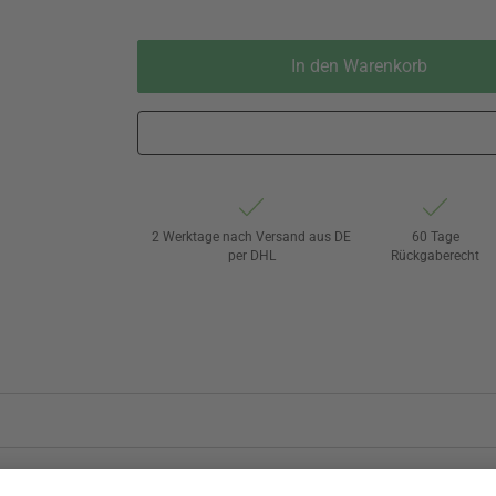
In den Warenkorb
2 Werktage nach Versand aus DE
60 Tage
per DHL
Rückgaberecht