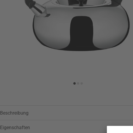
Zur Wunschliste hinzufügen
Beschreibung
Eigenschaften