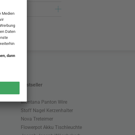
Bestseller
Montana Panton Wire
Stoff Nagel Kerzenhalter
Nova Treteimer
Flowerpot Akku Tischleuchte