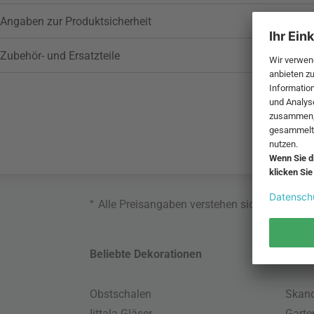
Angaben zur Produktsicherheit
Zubehör- und Ersatzteile
*
Alle Preisangaben verstehen sich inklusive
Beliebte Dekorationen
Belie
Obstschalen
Skand
Iittala Gläser
Gart