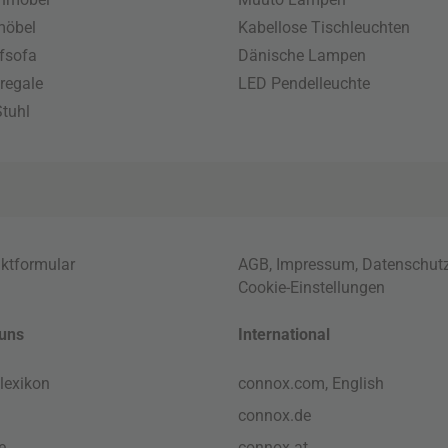
möbel
Kabellose Tischleuchten
fsofa
Dänische Lampen
regale
LED Pendelleuchte
tuhl
ktformular
AGB
,
Impressum
,
Datenschut
Cookie-Einstellungen
uns
International
lexikon
connox.com, English
connox.de
e
connox.at