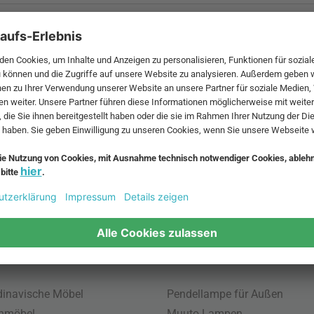
 MwSt. und zzgl.
Versandkosten
.
bte Möbel
Beliebte Leuchten
inavische Möbel
Pendellampe für Außen
enmöbel
Muuto Lampen