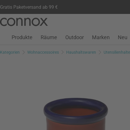
Gratis Paketversand ab 99 €
Kundenkonto
Wunschliste
Warenkorb
Direkt
Direkt
zum
zum
Seiteninhalt
Suchfeld
Produkte
Räume
Outdoor
Marken
Neu
springen
springen
Kategorien
Wohnaccessoires
Haushaltswaren
Utensilienhalte