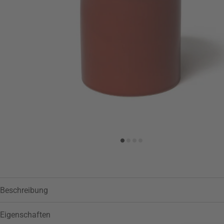
Zur Wunschliste hinzufügen
Beschreibung
Eigenschaften