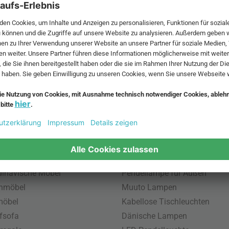
 MwSt. und zzgl.
Versandkosten
.
bte Möbel
Beliebte Leuchten
inavische Möbel
Pendellampe für Außen
enmöbel
Muuto Lampen
möbel
Kabellose Tischleuchten
fsofa
Dänische Lampen