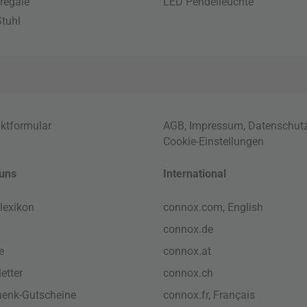
regale
LED Pendelleuchte
tuhl
ktformular
AGB
,
Impressum
,
Datenschut
Cookie-Einstellungen
uns
International
lexikon
connox.com, English
connox.de
e
connox.at
etter
connox.ch
enk-Gutscheine
connox.fr, Français