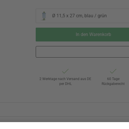
Ø 11,5 x 27 cm, blau / grün
In den Warenkorb
2 Werktage nach Versand aus DE
60 Tage
per DHL
Rückgaberecht