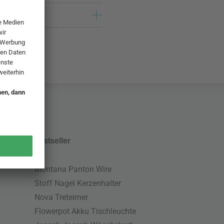
Bestseller
Montana Panton Wire
Stoff Nagel Kerzenhalter
Nova Treteimer
Flowerpot Akku Tischleuchte