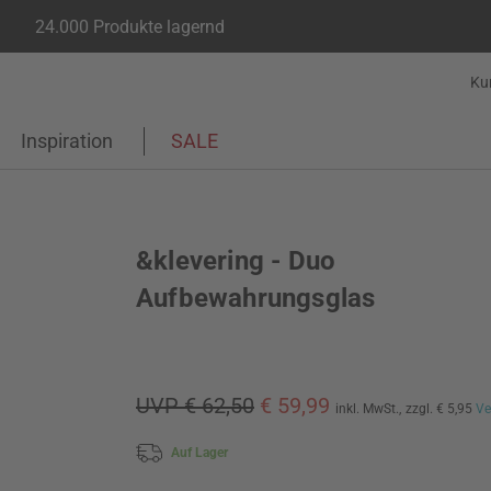
24.000 Produkte lagernd
Ku
Inspiration
SALE
&klevering - Duo
Aufbewahrungsglas
UVP € 62,50
€ 59,99
inkl. MwSt.,
zzgl. € 5,95
Ve
Auf Lager