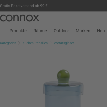
Gratis Paketversand ab 99 €
Kundenkonto
Wunschliste
Warenkorb
Direkt
Direkt
zum
zum
Seiteninhalt
Suchfeld
Produkte
Räume
Outdoor
Marken
Neu
springen
springen
Kategorien
Küchenutensilien
Vorratsgläser