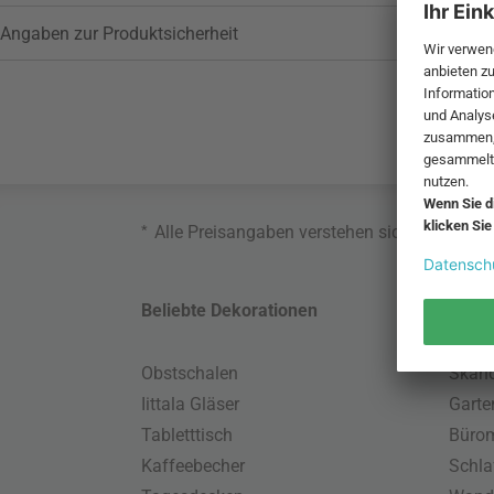
Angaben zur Produktsicherheit
*
Alle Preisangaben verstehen sich inklusive
Beliebte Dekorationen
Belie
Obstschalen
Skand
Iittala Gläser
Gart
Tabletttisch
Büro
Kaffeebecher
Schla