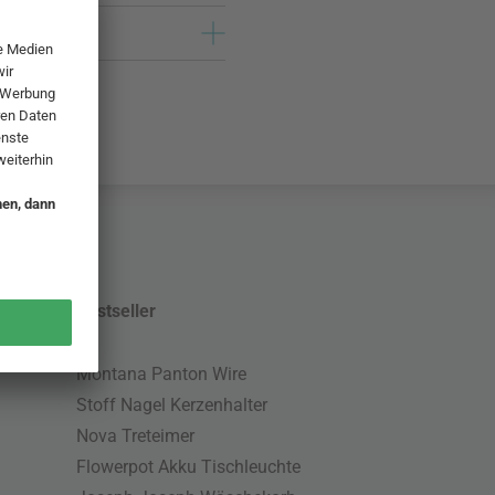
Bestseller
Montana Panton Wire
Stoff Nagel Kerzenhalter
Nova Treteimer
Flowerpot Akku Tischleuchte