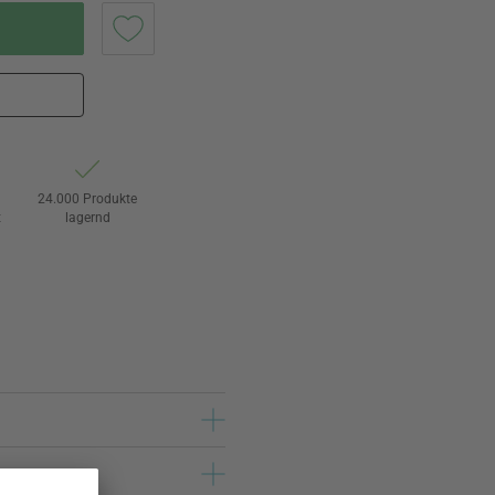
24.000 Produkte
t
lagernd