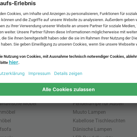
 MwSt. und zzgl.
Versandkosten
.
bte Möbel
Beliebte Leuchten
inavische Möbel
Pendellampe für Außen
enmöbel
Muuto Lampen
möbel
Kabellose Tischleuchten
fsofa
Dänische Lampen