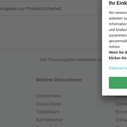
Angaben zur Produktsicherheit
*
Alle Preisangaben verstehen sich inklusive
Beliebte Dekorationen
Belie
Obstschalen
Skand
Iittala Gläser
Gart
Tabletttisch
Büro
Kaffeebecher
Schla