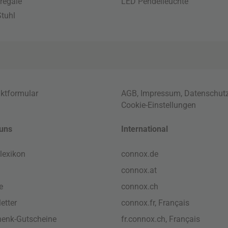
regale
LED Pendelleuchte
tuhl
ktformular
AGB
,
Impressum
,
Datenschut
Cookie-Einstellungen
uns
International
lexikon
connox.de
connox.at
e
connox.ch
etter
connox.fr, Français
enk-Gutscheine
fr.connox.ch, Français