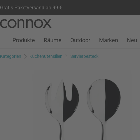
Gratis Paketversand ab 99 €
Kundenkonto
Wunschliste
Warenkorb
Direkt
Direkt
zum
zum
Seiteninhalt
Suchfeld
Produkte
Räume
Outdoor
Marken
Neu
springen
springen
Kategorien
Küchenutensilien
Servierbesteck