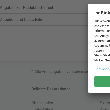
Angaben zur Produktsicherheit
Zubehör- und Ersatzteile
*
Alle Preisangaben verstehen sich inklusive
Beliebte Dekorationen
Belie
Obstschalen
Skand
Iittala Gläser
Gart