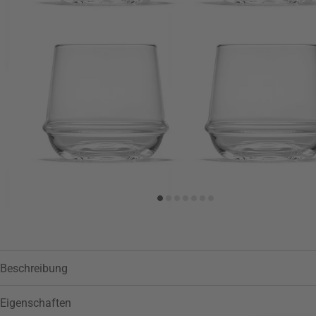
Zur Wunschliste hinzufügen
Beschreibung
Eigenschaften