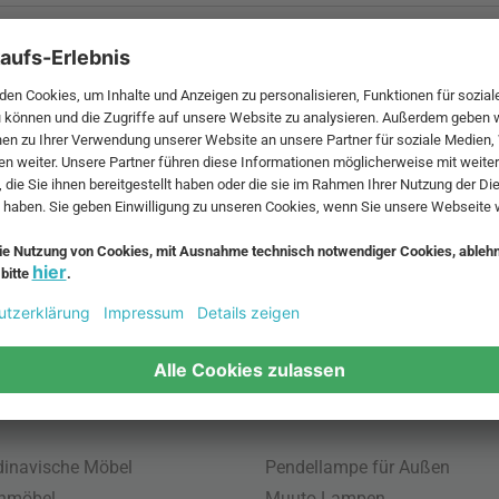
 MwSt. und zzgl.
Versandkosten
.
bte Möbel
Beliebte Leuchten
inavische Möbel
Pendellampe für Außen
enmöbel
Muuto Lampen