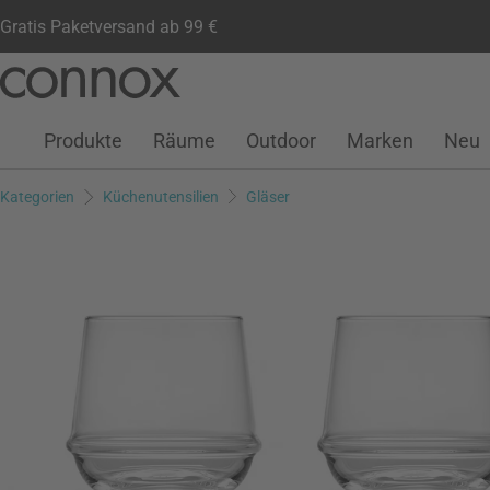
Gratis Paketversand ab 99 €
Kundenkonto
Wunschliste
Warenkorb
Direkt
Direkt
zum
zum
Seiteninhalt
Suchfeld
Produkte
Räume
Outdoor
Marken
Neu
springen
springen
Kategorien
Küchenutensilien
Gläser