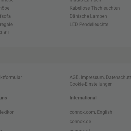
möbel
Kabellose Tischleuchten
fsofa
Dänische Lampen
regale
LED Pendelleuchte
tuhl
ktformular
AGB
,
Impressum
,
Datenschut
Cookie-Einstellungen
uns
International
lexikon
connox.com, English
connox.de
e
connox.at