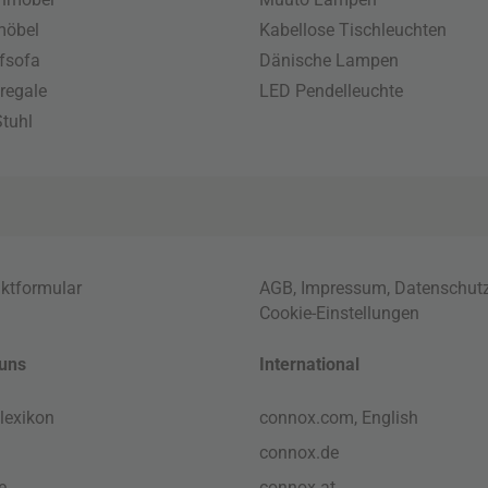
möbel
Kabellose Tischleuchten
fsofa
Dänische Lampen
regale
LED Pendelleuchte
tuhl
ktformular
AGB
,
Impressum
,
Datenschut
Cookie-Einstellungen
uns
International
lexikon
connox.com, English
connox.de
e
connox.at