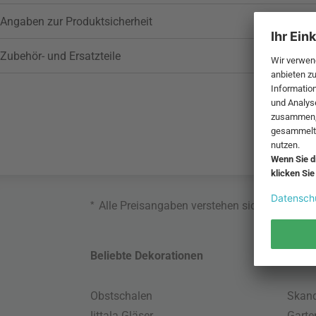
Angaben zur Produktsicherheit
Zubehör- und Ersatzteile
*
Alle Preisangaben verstehen sich inklusive
Beliebte Dekorationen
Belie
Obstschalen
Skand
Iittala Gläser
Gart