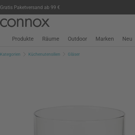
Gratis Paketversand ab 99 €
Kundenkonto
Wunschliste
Warenkorb
Direkt
Direkt
zum
zum
Seiteninhalt
Suchfeld
Produkte
Räume
Outdoor
Marken
Neu
springen
springen
Kategorien
Küchenutensilien
Gläser