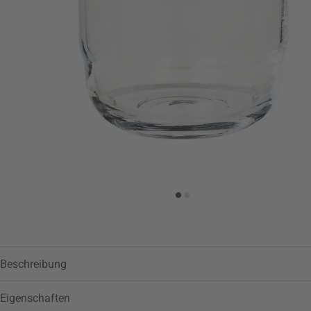
Zur Wunschliste hinzufügen
Beschreibung
Eigenschaften