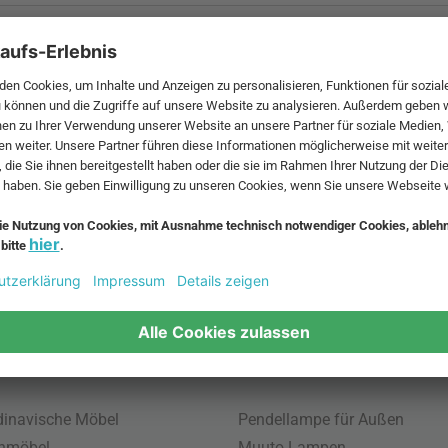
 MwSt. und zzgl.
Versandkosten
.
bte Möbel
Beliebte Leuchten
inavische Möbel
Pendellampe für Außen
enmöbel
Muuto Lampen