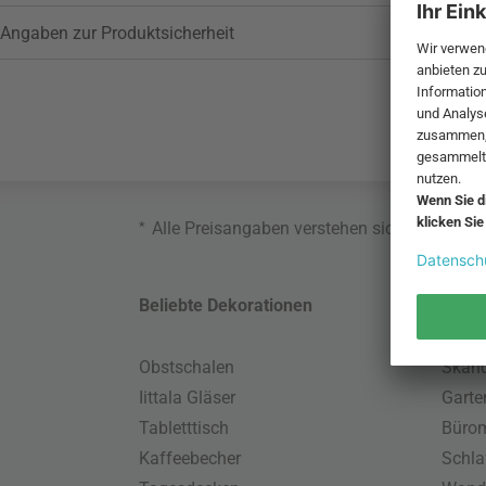
Angaben zur Produktsicherheit
*
Alle Preisangaben verstehen sich inklusive
Beliebte Dekorationen
Belie
Obstschalen
Skand
Iittala Gläser
Gart
Tabletttisch
Büro
Kaffeebecher
Schla