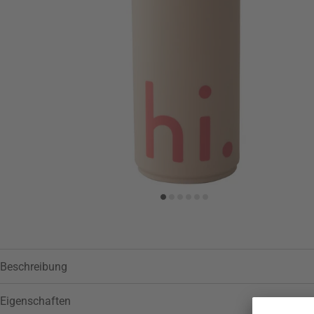
Zur Wunschliste hinzufügen
Beschreibung
Eigenschaften