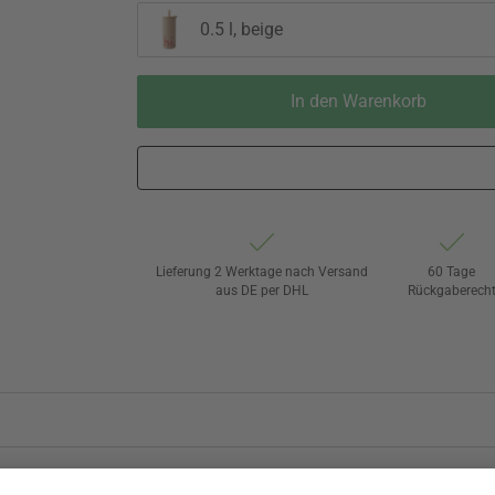
0.5 l, beige
In den Warenkorb
Lieferung 2 Werktage nach Versand
60 Tage
aus DE per DHL
Rückgaberech