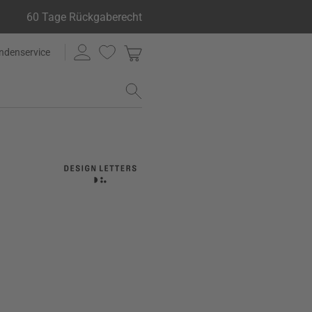
60 Tage Rückgaberecht
ndenservice