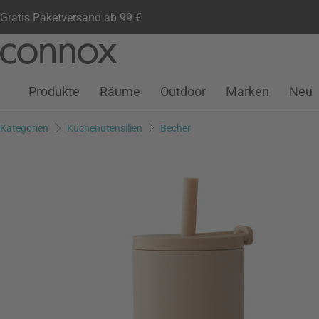
Gratis Paketversand ab 99 €
Kundenkonto
Wunschliste
Warenkorb
Direkt
Direkt
zum
zum
Seiteninhalt
Suchfeld
Produkte
Räume
Outdoor
Marken
Neu
springen
springen
Kategorien
Küchenutensilien
Becher