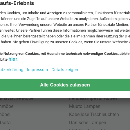
 MwSt. und zzgl.
Versandkosten
.
bte Möbel
Beliebte Leuchten
inavische Möbel
Pendellampe für Außen
enmöbel
Muuto Lampen
möbel
Kabellose Tischleuchten
fsofa
Dänische Lampen