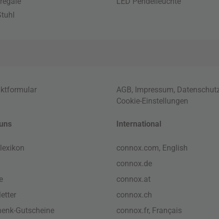
regale
LED Pendelleuchte
tuhl
ktformular
AGB
,
Impressum
,
Datenschut
Cookie-Einstellungen
uns
International
lexikon
connox.com, English
connox.de
e
connox.at
etter
connox.ch
enk-Gutscheine
connox.fr, Français