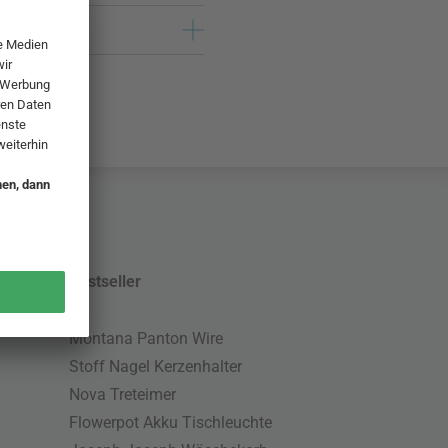
Bestseller
Montana Panton Wire
Stoff Nagel Kerzenhalter
Nova Treteimer
Flowerpot Akku Tischleuchte