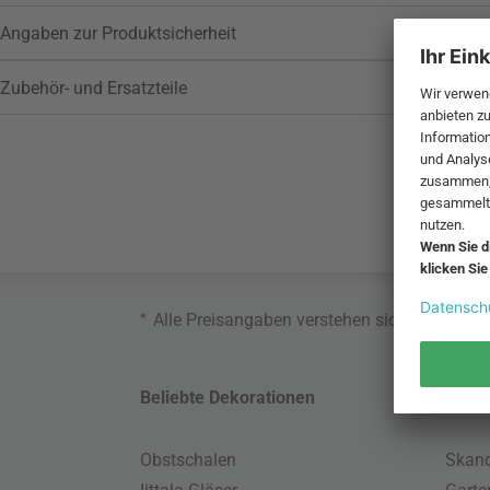
Angaben zur Produktsicherheit
Zubehör- und Ersatzteile
*
Alle Preisangaben verstehen sich inklusive
Beliebte Dekorationen
Belie
Obstschalen
Skand