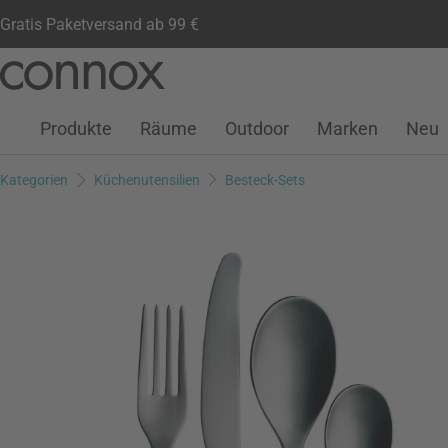
Gratis Paketversand ab 99 €
Kundenkonto
Wunschliste
Warenkorb
Direkt
Direkt
zum
zum
Seiteninhalt
Suchfeld
Produkte
Räume
Outdoor
Marken
Neu
springen
springen
Kategorien
Küchenutensilien
Besteck-Sets