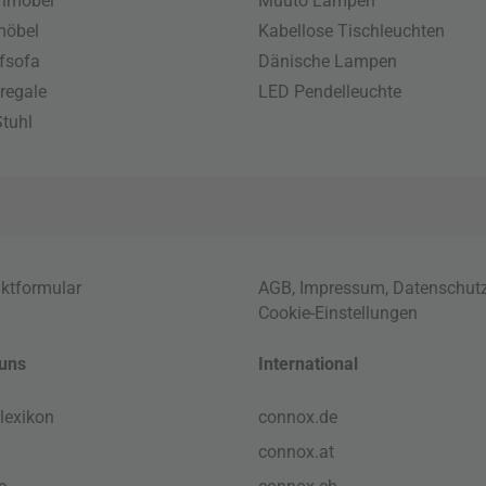
enmöbel
Muuto Lampen
möbel
Kabellose Tischleuchten
fsofa
Dänische Lampen
regale
LED Pendelleuchte
tuhl
ktformular
AGB
,
Impressum
,
Datenschut
Cookie-Einstellungen
uns
International
lexikon
connox.de
connox.at