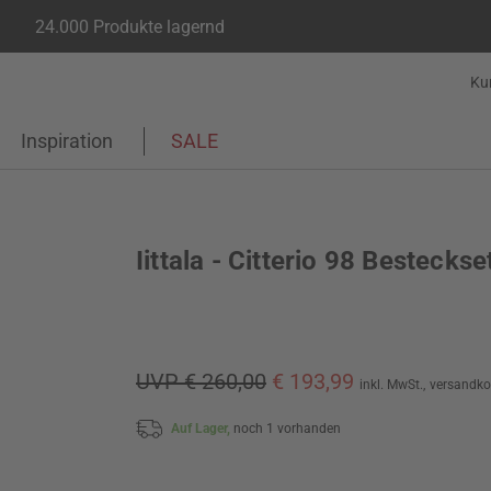
24.000 Produkte lagernd
Ku
Inspiration
SALE
Iittala - Citterio 98 Besteckse
UVP € 260,00
€ 193,99
inkl. MwSt.,
versandko
Auf Lager,
noch 1 vorhanden