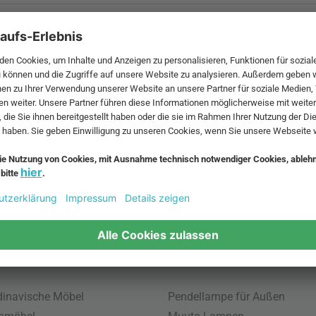
 MwSt. und zzgl.
Versandkosten
.
bte Möbel
Beliebte Leuchten
inavische Möbel
Pendellampe für Außen