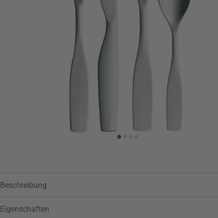
Zur Wunschliste hinzufügen
Beschreibung
Eigenschaften