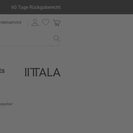
60 Tage Rückgaberecht
ndenservice
ts
stenfrei
*