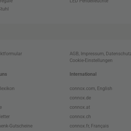
regale
LED Pendelleuchte
tuhl
ktformular
AGB
,
Impressum
,
Datenschut
Cookie-Einstellungen
uns
International
lexikon
connox.com, English
connox.de
e
connox.at
etter
connox.ch
enk-Gutscheine
connox.fr, Français