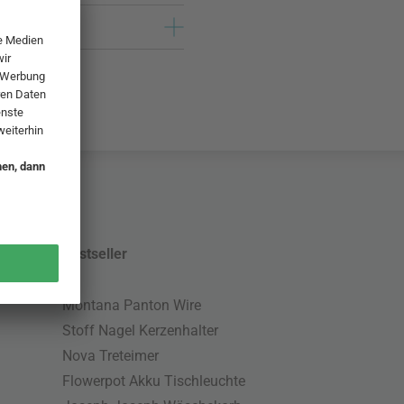
Bestseller
Montana Panton Wire
Stoff Nagel Kerzenhalter
Nova Treteimer
Flowerpot Akku Tischleuchte