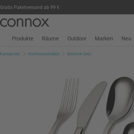
Gratis Paketversand ab 99 €
Kundenkonto
Wunschliste
Warenkorb
Direkt
Direkt
zum
zum
Seiteninhalt
Suchfeld
Produkte
Räume
Outdoor
Marken
Neu
springen
springen
Kategorien
Küchenutensilien
Besteck-Sets