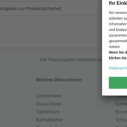
Angaben zur Produktsicherheit
*
Alle Preisangaben verstehen sich inklusive
Beliebte Dekorationen
Belie
Obstschalen
Skand
Iittala Gläser
Gart
Tabletttisch
Büro
Kaffeebecher
Schla