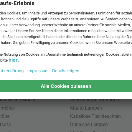
 MwSt. und zzgl.
Versandkosten
.
bte Möbel
Beliebte Leuchten
inavische Möbel
Pendellampe für Außen
enmöbel
Muuto Lampen
möbel
Kabellose Tischleuchten
fsofa
Dänische Lampen