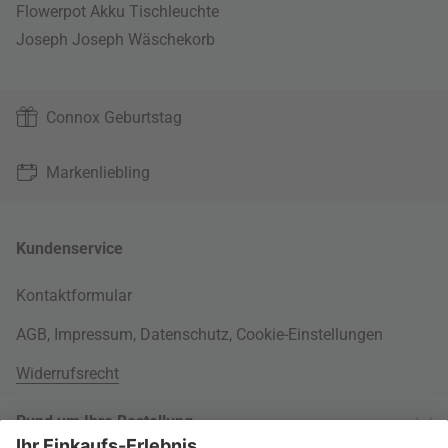
Flowerpot Akku Tischleuchte
Joseph Joseph Wäschekorb
Connox Geburtstag
Markenliebling
Kundenservice
Kontaktformular
AGB
,
Impressum
,
Datenschutz
,
Cookie-Einstellungen
Widerrufsrecht
Rund um Ihre Bestellung