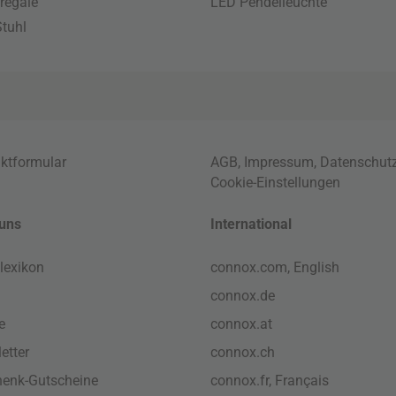
regale
LED Pendelleuchte
tuhl
ktformular
AGB
,
Impressum
,
Datenschut
Cookie-Einstellungen
uns
International
lexikon
connox.com, English
connox.de
e
connox.at
etter
connox.ch
enk-Gutscheine
connox.fr, Français