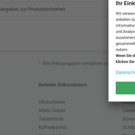
Angaben zur Produktsicherheit
*
Alle Preisangaben verstehen sich inklusive
Beliebte Dekorationen
Belie
Obstschalen
Skand
Iittala Gläser
Gart
Tabletttisch
Büro
Kaffeebecher
Schla