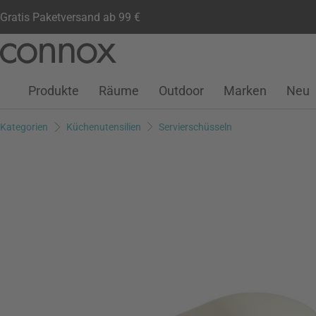
Gratis Paketversand ab 99 €
Kundenkonto
Wunschliste
Warenkorb
Direkt
Direkt
zum
zum
Seiteninhalt
Suchfeld
Produkte
Räume
Outdoor
Marken
Neu
springen
springen
Kategorien
Küchenutensilien
Servierschüsseln