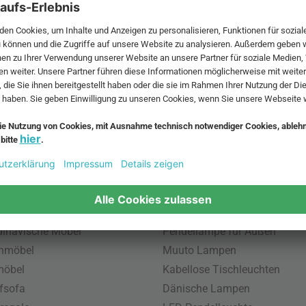
 MwSt. und zzgl.
Versandkosten
.
bte Möbel
Beliebte Leuchten
inavische Möbel
Pendellampe für Außen
enmöbel
Muuto Lampen
möbel
Kabellose Tischleuchten
fsofa
Dänische Lampen