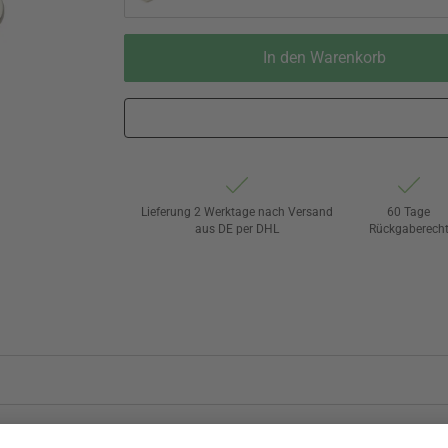
In den Warenkorb
Lieferung 2 Werktage nach Versand
60 Tage
aus DE per DHL
Rückgaberech