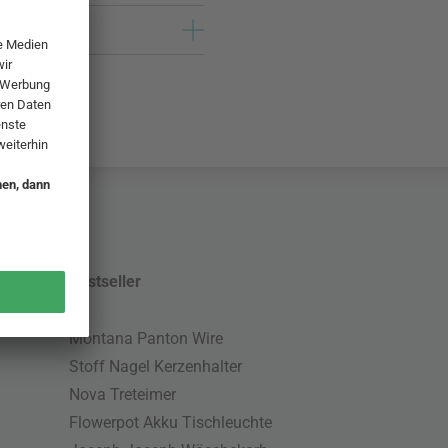
Bestseller
Montana Panton Wire
Stoff Nagel Kerzenhalter
Nova Treteimer
Flowerpot Akku Tischleuchte