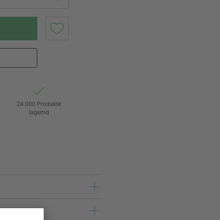
24.000 Produkte
t
lagernd