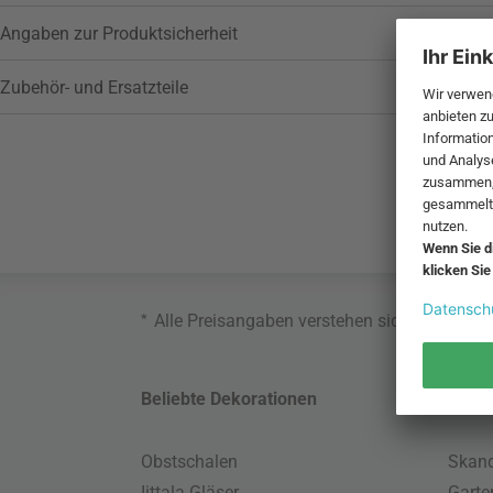
Angaben zur Produktsicherheit
Zubehör- und Ersatzteile
*
Alle Preisangaben verstehen sich inklusive
Beliebte Dekorationen
Belie
Obstschalen
Skand
Iittala Gläser
Gart