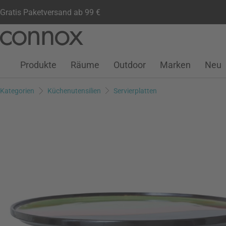
Gratis Paketversand ab 99 €
Kundenkonto
Wunschliste
Warenkorb
Direkt
Direkt
zum
zum
Seiteninhalt
Suchfeld
Produkte
Räume
Outdoor
Marken
Neu
springen
springen
Kategorien
Küchenutensilien
Servierplatten