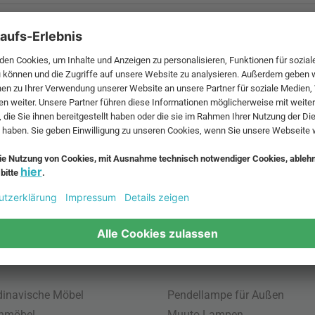
 MwSt. und zzgl.
Versandkosten
.
bte Möbel
Beliebte Leuchten
inavische Möbel
Pendellampe für Außen
enmöbel
Muuto Lampen