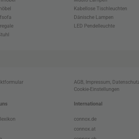
möbel
Kabellose Tischleuchten
fsofa
Dänische Lampen
regale
LED Pendelleuchte
tuhl
ktformular
AGB
,
Impressum
,
Datenschut
Cookie-Einstellungen
uns
International
lexikon
connox.de
connox.at
e
connox.ch