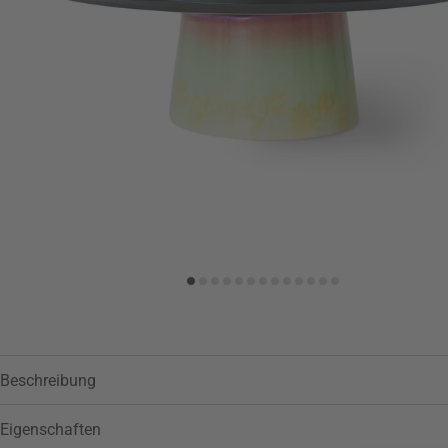
Zur Wunschliste hinzufügen
Beschreibung
Eigenschaften