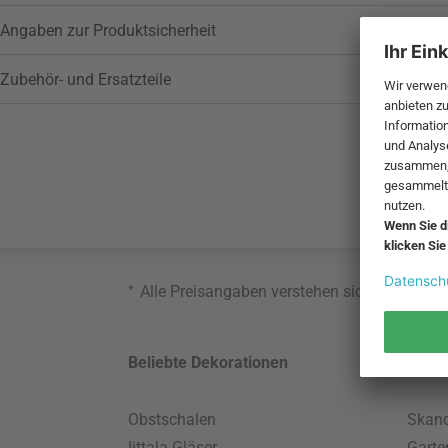
Angaben zur Produktsicherheit
Zubehör- und Ersatzteile
*
Alle Preisangaben verstehen sich inklusive
Beliebte Dekorationen
Belie
Obstschalen
Skand
Iittala Gläser
Gart