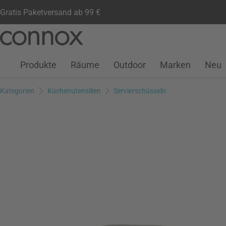
Gratis Paketversand ab 99 €
Kundenkonto
Wunschliste
Warenkorb
Direkt
Direkt
zum
zum
Seiteninhalt
Suchfeld
Produkte
Räume
Outdoor
Marken
Neu
springen
springen
Kategorien
Küchenutensilien
Servierschüsseln