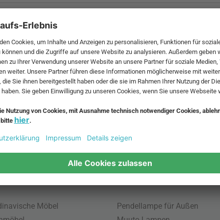
 MwSt. und zzgl.
Versandkosten
.
bte Möbel
Beliebte Leuchten
inavische Möbel
Pendellampe für Außen
enmöbel
Muuto Lampen