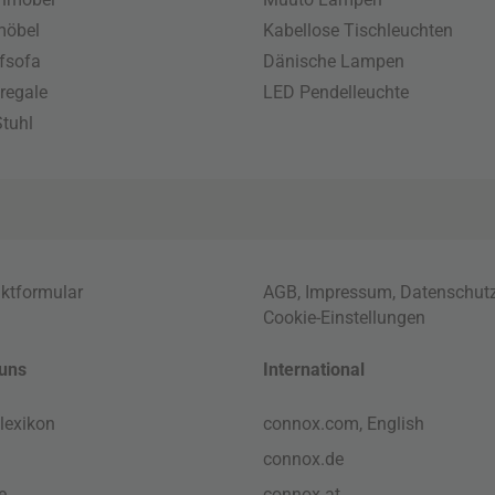
möbel
Kabellose Tischleuchten
fsofa
Dänische Lampen
regale
LED Pendelleuchte
tuhl
ktformular
AGB
,
Impressum
,
Datenschut
Cookie-Einstellungen
uns
International
lexikon
connox.com, English
connox.de
e
connox.at