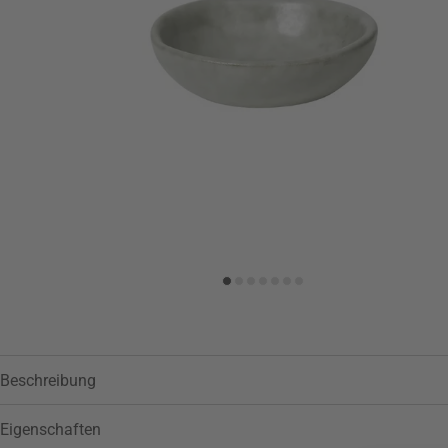
Zur Wunschliste hinzufügen
Beschreibung
Eigenschaften