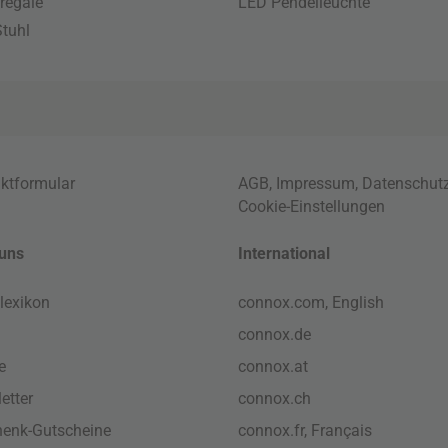
regale
LED Pendelleuchte
tuhl
ktformular
AGB
,
Impressum
,
Datenschut
Cookie-Einstellungen
uns
International
lexikon
connox.com, English
connox.de
e
connox.at
etter
connox.ch
enk-Gutscheine
connox.fr, Français