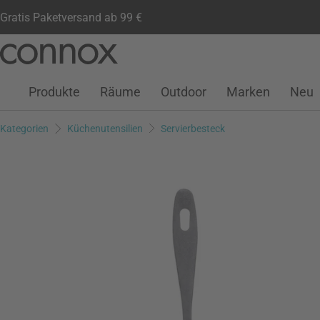
Gratis Paketversand ab 99 €
Kundenkonto
Wunschliste
Warenkorb
Direkt
Direkt
zum
zum
Seiteninhalt
Suchfeld
Produkte
Räume
Outdoor
Marken
Neu
springen
springen
Kategorien
Küchenutensilien
Servierbesteck