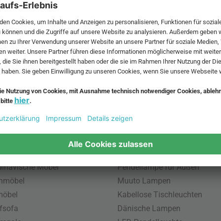
 MwSt. und zzgl.
Versandkosten
.
bte Möbel
Beliebte Leuchten
inavische Möbel
Pendellampe für Außen
enmöbel
Muuto Lampen
möbel
Kabellose Tischleuchten
fsofa
Dänische Lampen