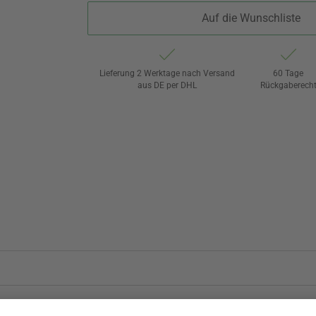
Auf die Wunschliste
Lieferung 2 Werktage nach Versand
60 Tage
aus DE per DHL
Rückgaberech