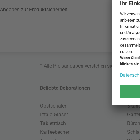
Angaben zur Produktsicherheit
*
Alle Preisangaben verstehen sich inklusive
Beliebte Dekorationen
Belie
Obstschalen
Skand
Iittala Gläser
Gart
Tabletttisch
Büro
Kaffeebecher
Schla