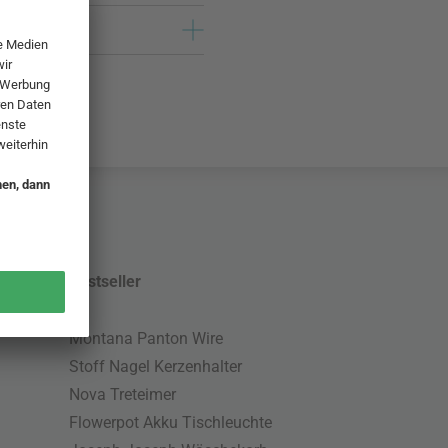
Bestseller
Montana Panton Wire
Stoff Nagel Kerzenhalter
Nova Treteimer
Flowerpot Akku Tischleuchte