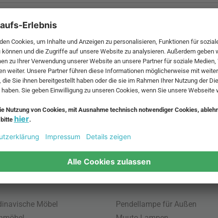
 MwSt. und zzgl.
Versandkosten
.
bte Möbel
Beliebte Leuchten
inavische Möbel
Pendellampe für Außen
enmöbel
Muuto Lampen