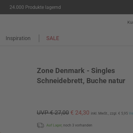
24.000 Produkte lagernd
Ku
Inspiration
SALE
Zone Denmark - Singles
Schneidebrett, Buche natur
UVP € 27,00
€ 24,30
inkl. MwSt.,
zzgl. € 5,95
Ve
Auf Lager,
noch 3 vorhanden