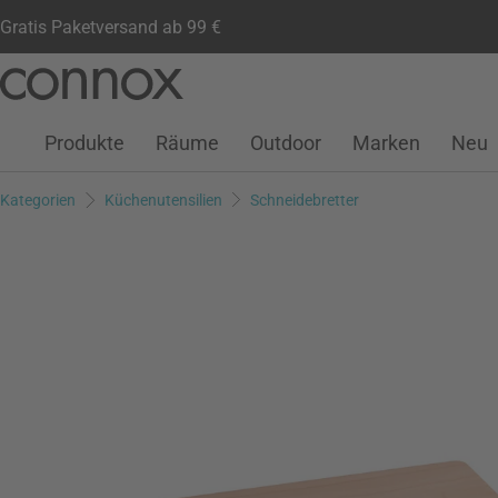
Gratis Paketversand ab 99 €
Kundenkonto
Wunschliste
Warenkorb
Direkt
Direkt
zum
zum
Seiteninhalt
Suchfeld
Produkte
Räume
Outdoor
Marken
Neu
springen
springen
Kategorien
Küchenutensilien
Schneidebretter