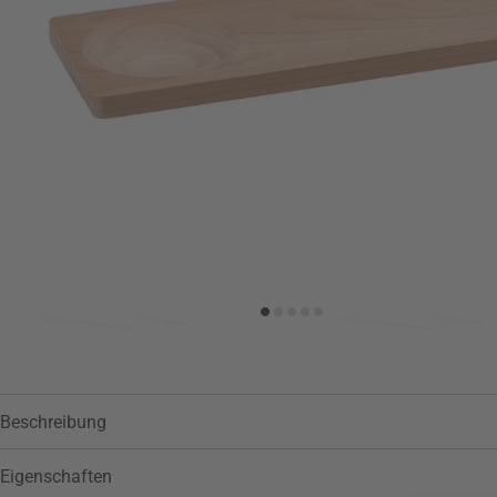
Zur Wunschliste hinzufügen
Beschreibung
Eigenschaften