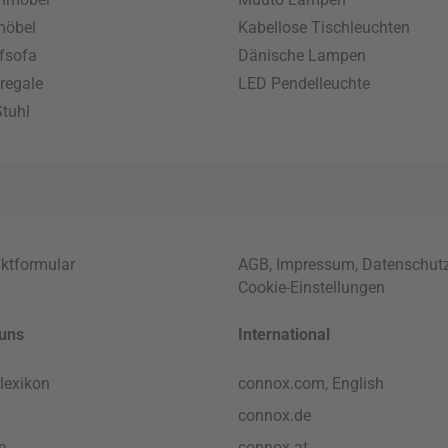
möbel
Kabellose Tischleuchten
fsofa
Dänische Lampen
regale
LED Pendelleuchte
tuhl
ktformular
AGB
,
Impressum
,
Datenschut
Cookie-Einstellungen
uns
International
lexikon
connox.com, English
connox.de
e
connox.at