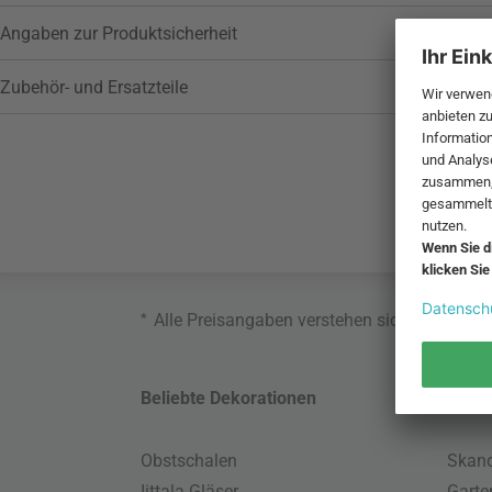
Angaben zur Produktsicherheit
Zubehör- und Ersatzteile
*
Alle Preisangaben verstehen sich inklusive
Beliebte Dekorationen
Belie
Obstschalen
Skand
Iittala Gläser
Gart