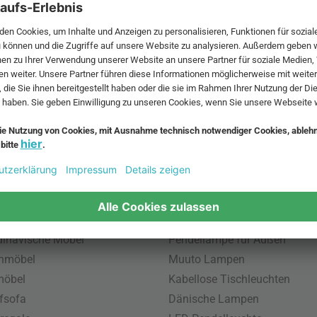
 MwSt. und zzgl.
Versandkosten
.
bte Möbel
Beliebte Leuchten
inavische Möbel
Pendellampe für Außen
enmöbel
Muuto Lampen
möbel
Kabellose Tischleuchten
fsofa
Dänische Lampen