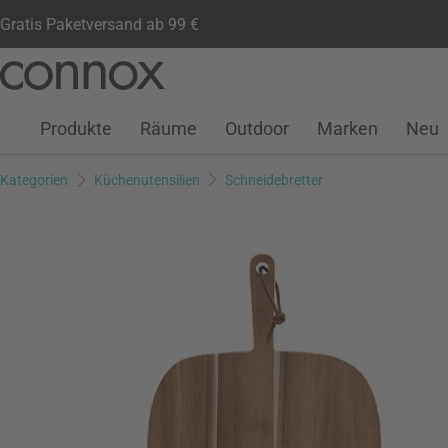
Gratis Paketversand ab 99 €
Kundenkonto
Wunschliste
Warenkorb
Direkt
Direkt
zum
zum
Seiteninhalt
Suchfeld
Produkte
Räume
Outdoor
Marken
Neu
springen
springen
Kategorien
Küchenutensilien
Schneidebretter