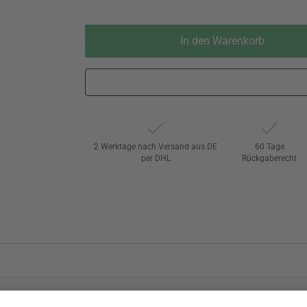
In den Warenkorb
2 Werktage nach Versand aus DE
60 Tage
per DHL
Rückgaberecht