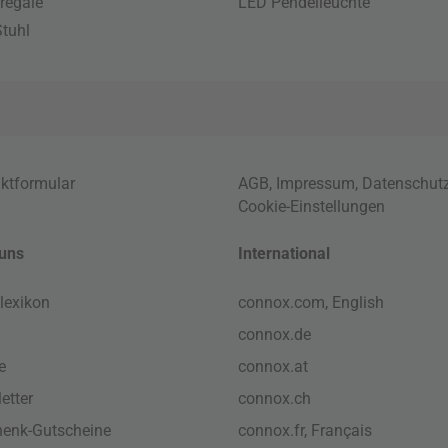
regale
LED Pendelleuchte
tuhl
ktformular
AGB
,
Impressum
,
Datenschut
Cookie-Einstellungen
uns
International
lexikon
connox.com, English
connox.de
e
connox.at
etter
connox.ch
enk-Gutscheine
connox.fr, Français