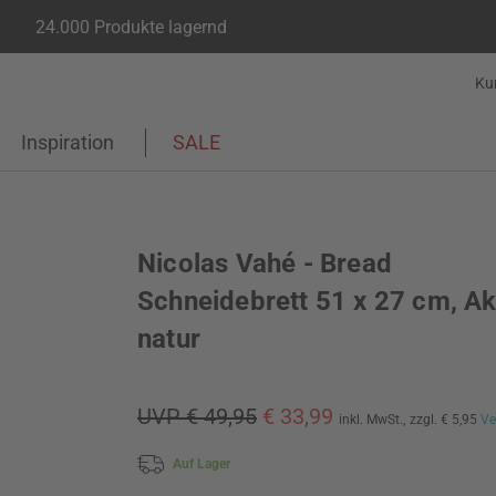
24.000 Produkte lagernd
Ku
Inspiration
SALE
Nicolas Vahé - Bread
Schneidebrett 51 x 27 cm, Ak
natur
UVP € 49,95
€ 33,99
inkl. MwSt.,
zzgl. € 5,95
Ve
Auf Lager