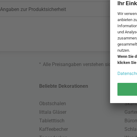
Angaben zur Produktsicherheit
*
Alle Preisangaben verstehen sich inklusive
Beliebte Dekorationen
Belie
Obstschalen
Skand
Iittala Gläser
Gart
Tabletttisch
Büro
Kaffeebecher
Schla