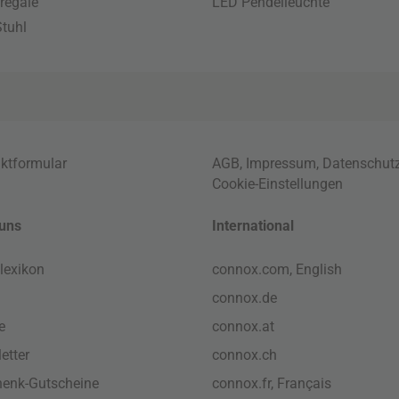
regale
LED Pendelleuchte
tuhl
ktformular
AGB
,
Impressum
,
Datenschut
Cookie-Einstellungen
uns
International
lexikon
connox.com, English
connox.de
e
connox.at
etter
connox.ch
enk-Gutscheine
connox.fr, Français