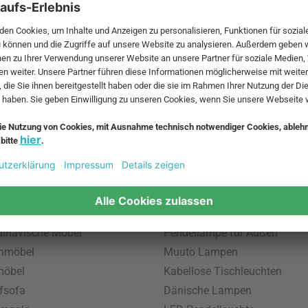
 MwSt. und zzgl.
Versandkosten
.
bte Möbel
Beliebte Leuchten
inavische Möbel
Pendellampe für Außen
enmöbel
Muuto Lampen
möbel
Kabellose Tischleuchten
fsofa
Dänische Lampen