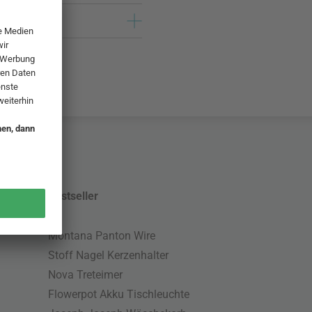
Bestseller
Montana Panton Wire
Stoff Nagel Kerzenhalter
Nova Treteimer
Flowerpot Akku Tischleuchte