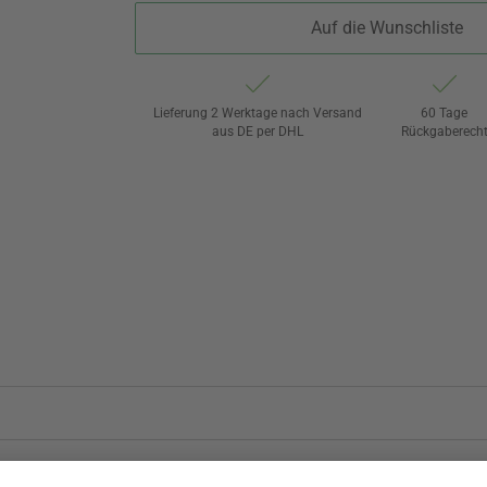
Auf die Wunschliste
Lieferung 2 Werktage nach Versand
60 Tage
aus DE per DHL
Rückgaberech