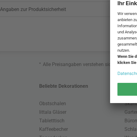
Angaben zur Produktsicherheit
*
Alle Preisangaben verstehen sich inklusive
Beliebte Dekorationen
Belie
Obstschalen
Skand
Iittala Gläser
Gart
Tabletttisch
Büro
Kaffeebecher
Schla