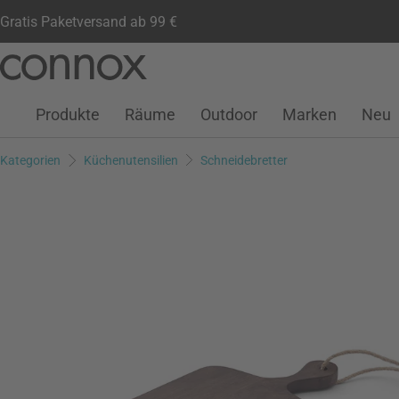
Gratis Paketversand ab 99 €
Kundenkonto
Wunschliste
Warenkorb
Direkt
Direkt
zum
zum
Seiteninhalt
Suchfeld
Produkte
Räume
Outdoor
Marken
Neu
springen
springen
Kategorien
Küchenutensilien
Schneidebretter