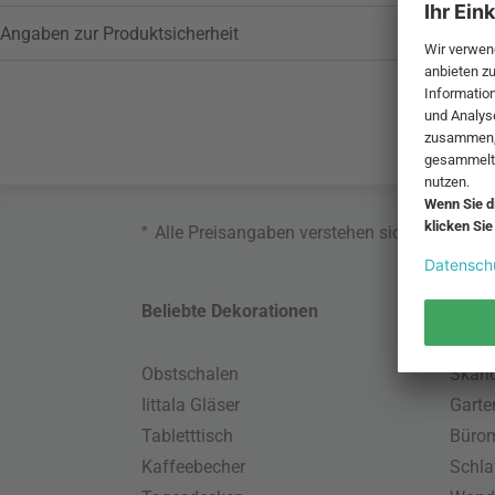
Angaben zur Produktsicherheit
*
Alle Preisangaben verstehen sich inklusive
Beliebte Dekorationen
Belie
Obstschalen
Skand
Iittala Gläser
Gart
Tabletttisch
Büro
Kaffeebecher
Schla