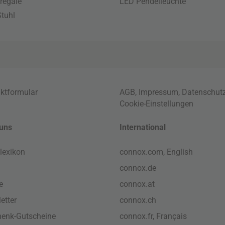
regale
LED Pendelleuchte
tuhl
ktformular
AGB
,
Impressum
,
Datenschut
Cookie-Einstellungen
uns
International
lexikon
connox.com, English
connox.de
e
connox.at
etter
connox.ch
enk-Gutscheine
connox.fr, Français