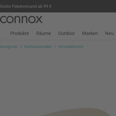
Gratis Paketversand ab 99 €
Kundenkonto
Wunschliste
Warenkorb
Direkt
Direkt
zum
zum
Seiteninhalt
Suchfeld
Produkte
Räume
Outdoor
Marken
Neu
springen
springen
Kategorien
Küchenutensilien
Schneidebretter