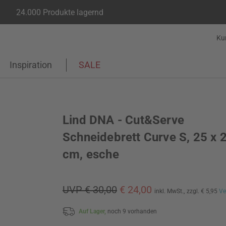
24.000 Produkte lagernd
Ku
Inspiration
SALE
Lind DNA - Cut&Serve
Schneidebrett Curve S, 25 x 
cm, esche
UVP € 30,00
€ 24,00
inkl. MwSt.,
zzgl. € 5,95
Ve
Auf Lager,
noch 9 vorhanden