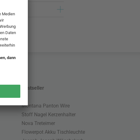
Bestseller
Montana Panton Wire
Stoff Nagel Kerzenhalter
Nova Treteimer
Flowerpot Akku Tischleuchte