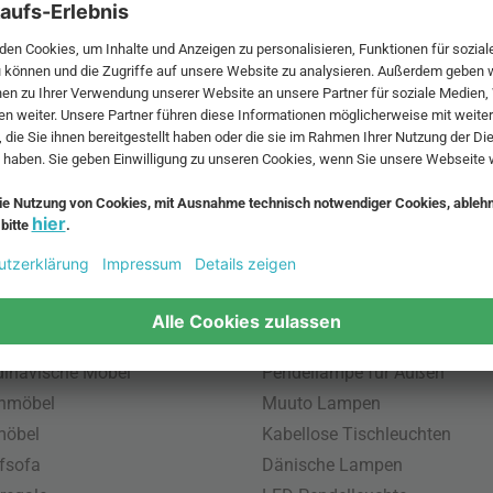
 MwSt. und zzgl.
Versandkosten
.
bte Möbel
Beliebte Leuchten
inavische Möbel
Pendellampe für Außen
enmöbel
Muuto Lampen
möbel
Kabellose Tischleuchten
fsofa
Dänische Lampen