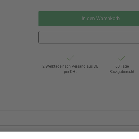
In den Warenkorb
2 Werktage nach Versand aus DE
60 Tage
per DHL
Rückgaberecht