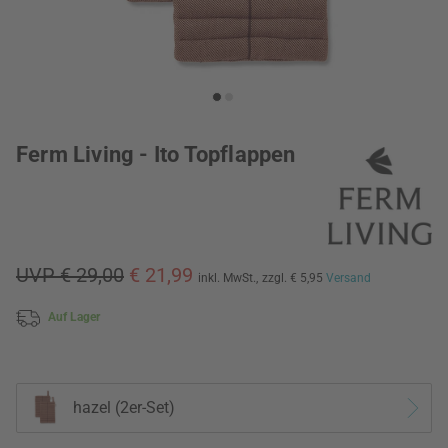
Ferm Living - Ito Topflappen
UVP € 29,00
€ 21,99
inkl. MwSt.,
zzgl. € 5,95
Versand
Auf Lager
hazel (2er-Set)