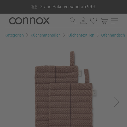
Shop Vorteile: Gratis Paketversand ab 99 €, 24.000 Produkte
Gratis Paketversand ab 99 €
lagernd, 60 Tage Rückgaberecht
Direkt
Direkt
zum
zum
Seiteninhalt
Suchfeld
Kategorien
Küchenutensilien
Küchentextilien
Ofenhandschu
springen
springen