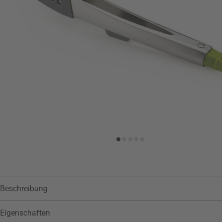
Zur Wunschliste hinzufügen
Beschreibung
Eigenschaften