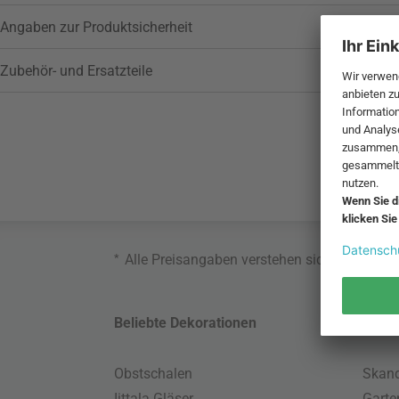
Angaben zur Produktsicherheit
Zubehör- und Ersatzteile
*
Alle Preisangaben verstehen sich inklusive
Beliebte Dekorationen
Belie
Obstschalen
Skand
Iittala Gläser
Gart