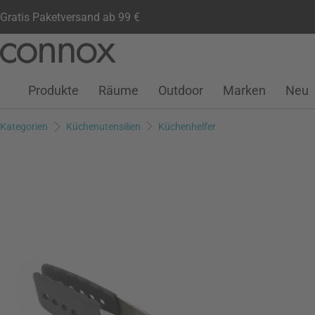
Gratis Paketversand ab 99 €
Kundenkonto
Wunschliste
Warenkorb
Direkt
Direkt
zum
zum
Seiteninhalt
Suchfeld
Produkte
Räume
Outdoor
Marken
Neu
springen
springen
Kategorien
Küchenutensilien
Küchenhelfer