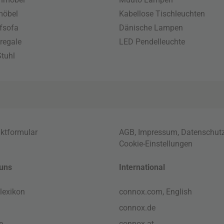
möbel
Kabellose Tischleuchten
fsofa
Dänische Lampen
regale
LED Pendelleuchte
tuhl
ktformular
AGB
,
Impressum
,
Datenschut
Cookie-Einstellungen
uns
International
lexikon
connox.com, English
connox.de
e
connox.at