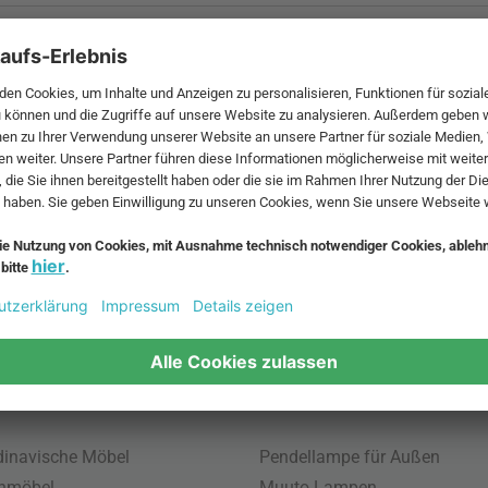
 MwSt. und zzgl.
Versandkosten
.
bte Möbel
Beliebte Leuchten
inavische Möbel
Pendellampe für Außen
enmöbel
Muuto Lampen